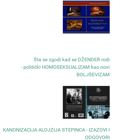
Šta se zgodi kad se DŽENDER rodi
- politički HOMOSEKSUALIZAM kao novi
BOLJŠEVIZAM
КANONIZACIJA ALOJZIJA STEPINCA - IZAZOVI I
ODGOVORI