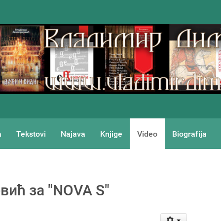
a
Tekstovi
Najava
Knjige
Video
Biografija
ић за "NOVA S"