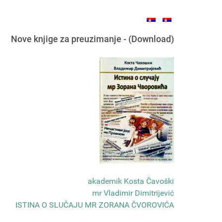
Nove knjige za preuzimanje - (Download)
akademik Kosta Čavoški
mr Vladimir Dimitrijević
ISTINA O SLUČAJU MR ZORANA ČVOROVIĆA