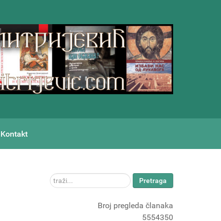
Kontakt
traži...
Pretraga
Broj pregleda članaka
5554350