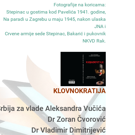
Fotografije na koricama:
Stepinac u gostima kod Pavelića 1941. godine,
Na paradi u Zagrebu u maju 1945, nakon ulaska
JNA i
Crvene armije sede Stepinac, Bakarić i pukovnik
NKVD Rak
.
KLOVNOKRATIJA
rbija za vlade Aleksandra Vučića
Dr Zoran Čvorović
Dr Vladimir Dimitrijević