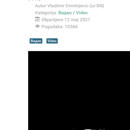
Autor
Vladimir Dimitrijevic (ur-SN)
Kategorija:
Видео / Video
Objavljeno 12 maj 2021
Pogodaka: 10366
Видео
Video