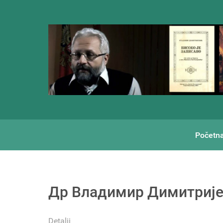
Početn
Др Владимир Димитријев
Detalji