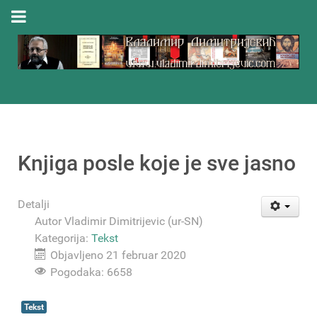
Knjiga posle koje je sve jasno
Detalji
Autor
Vladimir Dimitrijevic (ur-SN)
Kategorija:
Tekst
Objavljeno 21 februar 2020
Pogodaka: 6658
Tekst