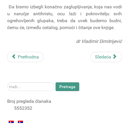
Da bismo izbegli konačno zaglupljivanje, koja nas vodi
u naručje antihristu, ocu laži i pokrovitelju svih
ogrehovljenih glupaka, treba da uvek budemo budni,
čemu će, između ostalog, pomoći i čitanje ove knjige.
dr Vladimir Dimitrijević
Prethodna
Sledeća
traži...
Pretraga
Broj pregleda članaka
5552352