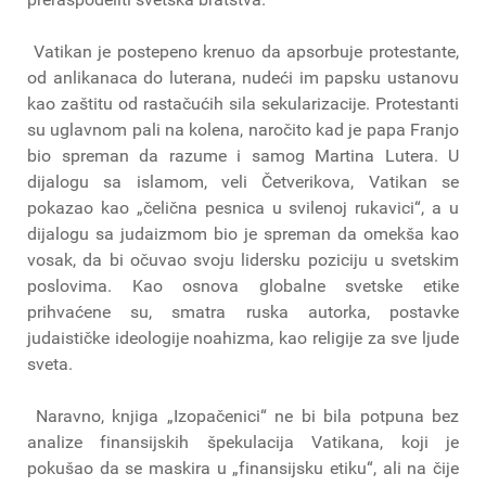
Vatikan je postepeno krenuo da apsorbuje protestante,
od anlikanaca do luterana, nudeći im papsku ustanovu
kao zaštitu od rastačućih sila sekularizacije. Protestanti
su uglavnom pali na kolena, naročito kad je papa Franjo
bio spreman da razume i samog Martina Lutera. U
dijalogu sa islamom, veli Četverikova, Vatikan se
pokazao kao „čelična pesnica u svilenoj rukavici“, a u
dijalogu sa judaizmom bio je spreman da omekša kao
vosak, da bi očuvao svoju lidersku poziciju u svetskim
poslovima. Kao osnova globalne svetske etike
prihvaćene su, smatra ruska autorka, postavke
judaističke ideologije noahizma, kao religije za sve ljude
sveta.
Naravno, knjiga „Izopačenici“ ne bi bila potpuna bez
analize finansijskih špekulacija Vatikana, koji je
pokušao da se maskira u „finansijsku etiku“, ali na čije