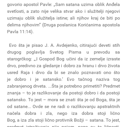
govorio apostol Pavle: „Sam satana uzima oblik Anđela
svetlosti, a zato nije velika stvar ako i služitelji njegovi
uzimaju oblik služitelja istine; ali njihov kraj će biti po
delima njihovim” (Druga poslanica Korićanima apostola
Pavla 11:14).
Evo šta je pisao J. A. Avdejenko, citirajući deveti stih
drugog poglavlja Svetog Pisma u prevodu sa
starogrčkog: „‚I Gospod Bog učini da iz zemelje izraste
drvo, predivno za gledanje i dobro za hranu i drvo života
usred Raja i drvo da bi se znalo poznavati ono što
je dobro i je satansko.’ Evo tačnog naziva tog
zabranjenog drveta. ...Šta je potrebno primetiti? Predmet
znanja – to je razlikovanje da postoji dobro i da postoji
satansko. To jest – mora se znati šta je od Boga, šta je
od satane... Ovde se ne radi o razlikovanju apstraktnih
načela dobra i zla, nego iza dobra stoji lično
Bog, a iza zla stoji lično protivnik Božji – satana. To jest,
predmet istraživanja nije pojam, nego su to ličnosti.