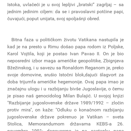
Istoka, uvlačeći je u svoj lepljivi „bratski“ zagrljaj – sa
jednim jedinim ciljem: da se i pravoslavni potčine papi,
čuvajući, poput unijata, svoj spoljašnji obred.
Bitna faza u političkom životu Vatikana nastupila je
kad je na presto u Rimu došao papa rodom iz Poljske,
Karol Vojtila, koji je postao Ivan Pavao II. On je bio
neposredni izbor maga američke geopolitike, Zbignjeva
Bžežinskog, i u savezu sa Ronaldom Reganom je, preko
svoje domovine, srušio Istočni blok,dajući šlagvort za
doba trijumfa američke hegemonije. Ovaj papa imao je
značajnu ulogu i u razbijanju bivše Jugoslavije, o čemu
je pisao naš genocidolog Milan Bulajić. U svojoj knjizi
"Razbijanje jugoslovenske države 1989/1992 – zločin
protiv mira", on kaže: "Odluku o konačnom razbijanju
jugoslovenske države pokrenuo je Vatikan – sveta
Stolica, Memorandumom državama KEBS-a 26.
novembra 1991; dogovoreno je na sastanku pape