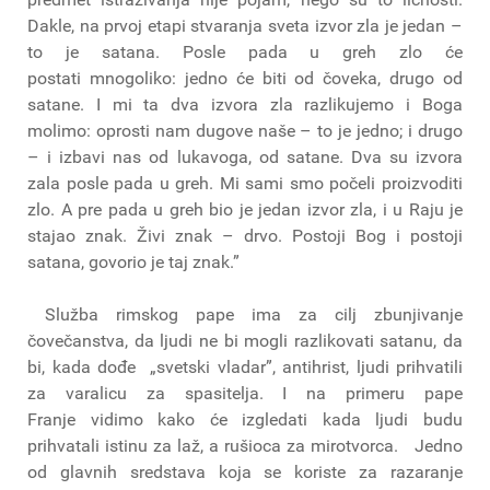
Dakle, na prvoj etapi stvaranja sveta izvor zla je jedan –
to je satana. Posle pada u greh zlo će
postati mnogoliko: jedno će biti od čoveka, drugo od
satane. I mi ta dva izvora zla razlikujemo i Boga
molimo: oprosti nam dugove naše – to je jedno; i drugo
– i izbavi nas od lukavoga, od satane. Dva su izvora
zala posle pada u greh. Mi sami smo počeli proizvoditi
zlo. A pre pada u greh bio je jedan izvor zla, i u Raju je
stajao znak. Živi znak – drvo. Postoji Bog i postoji
satana, govorio je taj znak.”
Služba rimskog pape ima za cilj zbunjivanje
čovečanstva, da ljudi ne bi mogli razlikovati satanu, da
bi, kada dođe „svetski vladar”, antihrist, ljudi prihvatili
za varalicu za spasitelja. I na primeru pape
Franje vidimo kako će izgledati kada ljudi budu
prihvatali istinu za laž, a rušioca za mirotvorca. Jedno
od glavnih sredstava koja se koriste za razaranje