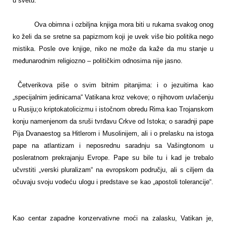
u svetu.
Ova obimna i ozbiljna knjiga mora biti u rukama svakog onog
ko želi da se sretne sa papizmom koji je uvek više bio politika nego
mistika. Posle ove knjige, niko ne može da kaže da mu stanje u
međunarodnim religiozno – političkim odnosima nije jasno.
Četverikova piše o svim bitnim pitanjima: i o jezuitima kao
„specijalnim jedinicama“ Vatikana kroz vekove; o njihovom uvlačenju
u Rusiju;o kriptokatolicizmu i istočnom obredu Rima kao Trojanskom
konju namenjenom da sruši tvrđavu Crkve od Istoka; o saradnji pape
Pija Dvanaestog sa Hitlerom i Musolinijem, ali i o prelasku na istoga
pape na atlantizam i neposrednu saradnju sa Vašingtonom u
posleratnom prekrajanju Evrope. Pape su bile tu i kad je trebalo
učvrstiti „verski pluralizam“ na evropskom području, ali s ciljem da
očuvaju svoju vodeću ulogu i predstave se kao „apostoli tolerancije“.
Kao centar zapadne konzervativne moći na zalasku, Vatikan je,