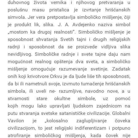
duhovnog života vernika i njihovog pretvaranja u
poslušnu masu pristalica je izvrtanje hrišćanskih
simvola. Jer vera pretpostavlja simboličko mišljenje, čiji
je produkt lik, slika. J. A. Avdejenko naziva simbol
„mostom ka drugoj realnosti”. Simboličko mišljenje je
sposobnost shvatanja Svetih tajni i drugih religijskih
radnji i sposobnost da se proizvede vidljiva slika
nevidljivog. Simboličke radnje i svete tajne daju nam
mogućnost realnog opštenja dva sveta, a simboličko
mišljenje omogućuje razumevanje svetinje. Zadatak
onih koji krivotvore Crkvu je da ljude liše tih sposobnosti,
da bi ili nametnuli svoje, izvrnuto tumačenje hrišćanskih
simbola, ili uveli ne- razumljive, navodno nove, a u
stvarnosti stare okultne simbole, uz pomoć
kojih mogu lako upravljati ljudskom zajednicom na
putu stvaranja svetske satanističke civilizacije. Globalni
Vavilon je „kolosalno zaglupljivanje čoveka
civilizacijom, to jest religijski indiferentizam i potpuno
atrofiranje simboličkog mišljenja, kada čovek nije