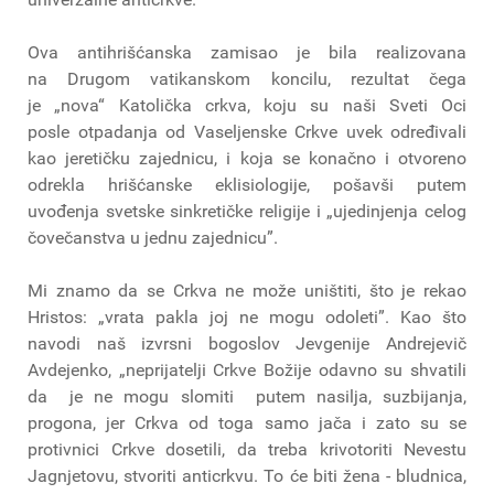
Ova antihrišćanska zamisao je bila realizovana
na Drugom vatikanskom koncilu, rezultat čega
je „nova“ Katolička crkva, koju su naši Sveti Oci
posle otpadanja od Vaseljenske Crkve uvek određivali
kao jeretičku zajednicu, i koja se konačno i otvoreno
odrekla hrišćanske eklisiologije, pošavši putem
uvođenja svetske sinkretičke religije i „ujedinjenja celog
čovečanstva u jednu zajednicu”.
Mi znamo da se Crkva ne može uništiti, što je rekao
Hristos: „vrata pakla joj ne mogu odoleti”. Kao što
navodi naš izvrsni bogoslov Jevgenije Andrejevič
Avdejenko, „neprijatelji Crkve Božije odavno su shvatili
da je ne mogu slomiti putem nasilja, suzbijanja,
progona, jer Crkva od toga samo jača i zato su se
protivnici Crkve dosetili, da treba krivotoriti Nevestu
Jagnjetovu, stvoriti anticrkvu. To će biti žena - bludnica,