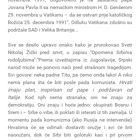
Jovana Pavla II sa nemačkim ministrom H. D. Genšerom
29. novembra u Vatikanu – da se ostvari prije katoličkog
Božića 25. decembra 1991". Odluku Vatikana zdušno su
podržale SAD i Velika Britanije...
Sve se desilo upravo onako kako je prorokovao Sveti
Nikolaj Žički pred smrt, u zapisu "Opomena Srbima
rodoljubima":"Prema izveštajima iz Jugoslavije, Srpski
narod može se ponovo naći pred strašnom tragedijom.
Svi govore: neka padne Tito, pa ćemo onda lako! A niko
nema plana šta će biti posle pada komunista.
Hrvati
imaju plan, inspirisan od pape i podržavan od
Italije.
Kod njih nema stranaka; oni ne znaju za
demokratiju. Oni znaju i hoće jedno: okupirati Bosnu i
Srem i – Srbe o vrbe, ili poklati ili isterati iz tih zemalja. U
momentu pada komunizma (ako Rusija ne interveniše)
Hrvatima će se odmah dostaviti oružje i svi će biti
naoružani, dok će Srbi biti goloruki kao i pri prvom