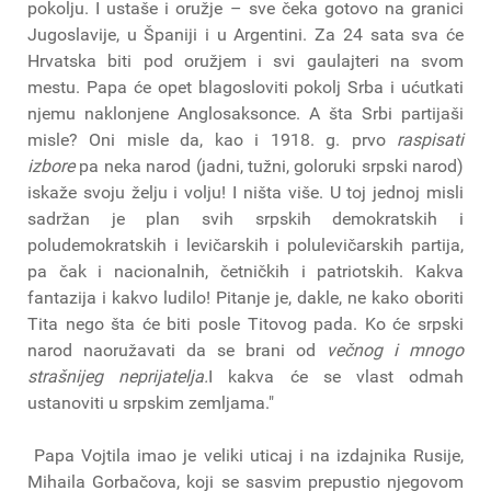
pokolju. I ustaše i oružje – sve čeka gotovo na granici
Jugoslavije, u Španiji i u Argentini. Za 24 sata sva će
Hrvatska biti pod oružjem i svi gaulajteri na svom
mestu. Papa će opet blagosloviti pokolj Srba i ućutkati
njemu naklonjene Anglosaksonce. A šta Srbi partijaši
misle? Oni misle da, kao i 1918. g. prvo
raspisati
izbore
pa neka narod (jadni, tužni, goloruki srpski narod)
iskaže svoju želju i volju! I ništa više. U toj jednoj misli
sadržan je plan svih srpskih demokratskih i
poludemokratskih i levičarskih i polulevičarskih partija,
pa čak i nacionalnih, četničkih i patriotskih. Kakva
fantazija i kakvo ludilo! Pitanje je, dakle, ne kako oboriti
Tita nego šta će biti posle Titovog pada. Ko će srpski
narod naoružavati da se brani od
večnog i mnogo
strašnijeg neprijatelja.
I kakva će se vlast odmah
ustanoviti u srpskim zemljama."
Papa Vojtila imao je veliki uticaj i na izdajnika Rusije,
Mihaila Gorbačova, koji se sasvim prepustio njegovom