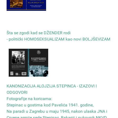
Šta se zgodi kad se DŽENDER rodi
- politički HOMOSEKSUALIZAM kao novi BOLJŠEVIZAM
КANONIZACIJA ALOJZIJA STEPINCA - IZAZOVI I
ODGOVORI
Fotografije na koricama:
Stepinac u gostima kod Pavelića 1941. godine,
Na paradi u Zagrebu u maju 1945, nakon ulaska JNA i
Crvene armije sede Stepinac, Bakarić i pukovnik NKVD