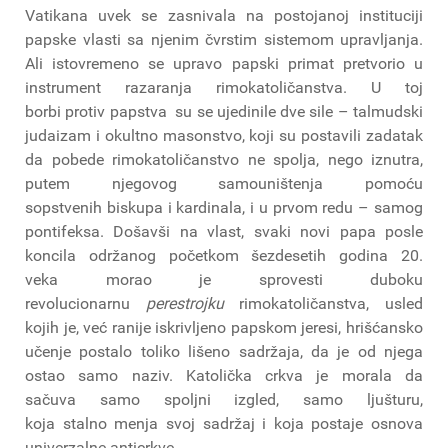
Vatikana uvek se zasnivala na postojanoj instituciji
papske vlasti sa njenim čvrstim sistemom upravljanja.
Ali istovremeno se upravo papski primat pretvorio u
instrument razaranja rimokatoličanstva. U toj
borbi protiv papstva su se ujedinile dve sile – talmudski
judaizam i okultno masonstvo, koji su postavili zadatak
da pobede rimokatoličanstvo ne spolja, nego iznutra,
putem njegovog samouništenja pomoću
sopstvenih biskupa i kardinala, i u prvom redu – samog
pontifeksa. Došavši na vlast, svaki novi papa posle
koncila održanog početkom šezdesetih godina 20.
veka morao je sprovesti duboku
revolucionarnu
perestrojku
rimokatoličanstva, usled
kojih je, već ranije iskrivljeno papskom jeresi, hrišćansko
učenje postalo toliko lišeno sadržaja, da je od njega
ostao samo naziv. Katolička crkva je morala da
sačuva samo spoljni izgled, samo ljušturu,
koja stalno menja svoj sadržaj i koja postaje osnova
univerzalne anticrkve.