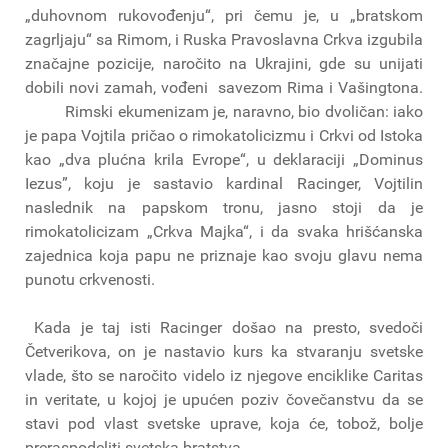
„duhovnom rukovođenju“, pri čemu je, u „bratskom
zagrljaju“ sa Rimom, i Ruska Pravoslavna Crkva izgubila
značajne pozicije, naročito na Ukrajini, gde su unijati
dobili novi zamah, vođeni savezom Rima i Vašingtona.
Rimski ekumenizam je, naravno, bio dvoličan: iako
je papa Vojtila pričao o rimokatolicizmu i Crkvi od Istoka
kao „dva plućna krila Evrope“, u deklaraciji „Dominus
Iezus”, koju je sastavio kardinal Racinger, Vojtilin
naslednik na papskom tronu, jasno stoji da je
rimokatolicizam „Crkva Majka“, i da svaka hrišćanska
zajednica koja papu ne priznaje kao svoju glavu nema
punotu crkvenosti.
Kada je taj isti Racinger došao na presto, svedoči
Četverikova, on je nastavio kurs ka stvaranju svetske
vlade, što se naročito videlo iz njegove enciklike Caritas
in veritate, u kojoj je upućen poziv čovečanstvu da se
stavi pod vlast svetske uprave, koja će, tobož, bolje
preraspodeliti svetska bratstva.