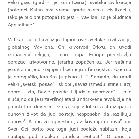
veliki grad (grad – je izum Kaina), svetska civilizacija
(potomci Kaina sve vreme grade svetsku civilizaciju,
tako je bilo pre potopa) to jest – Vavilon. To je bludnica
Apokalipse.”
Vatikan se i bavi izgradnjom ove svetske civilizacije,
globalnog Vavilona. On krivotvori Crkvu, on uvodi
izopačenu religiju, i sam papa Franjo predstavlja
obrazac krivotvorine, jerarha-izopačenika. Jer suština
jezuitizma je u krajnjem licemerju i farisejstvu, koje mu
je omogućilo, kao što je pisao J. F. Samarin, da uradi
veliki „svetski posao” i sklopi „savez između istine i laži,
dobra i zla, Božje pravde i ljudske nepravde”. I nije
slučajno da je u završnoj etapi anticrkvene revolucije na
papski tron doveden jezuita, koji je toliko vešto izopačio
duhovni život, da ljudi postaju nesposobni da „razlikuju
duhove”. A upravo toj veštini „razlikovanja duhova” uče
Sveti Oci, pošto bez toga ljudi podležu sablazni, koja
nastupa pod maskom „anđela svetlosti”. O tome je