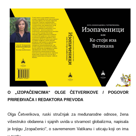
O „IZOPAČENICIMA“ OLGE ČETVERIKOVE / POGOVOR
PRIREĐIVAČA I REDAKTORA PREVODA
Olga Četverikova, ruski stručnjak za međunarodne odnose, žena
višestruko obdarena i sjajnih uvida u stvarnost globalizma, napisala
je knjigu „Izopačenici“, o savremenom Vatikanu i uticaju koji on ima