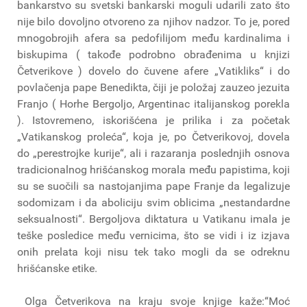
bankarstvo su svetski bankarski moguli udarili zato što
nije bilo dovoljno otvoreno za njihov nadzor. To je, pored
mnogobrojih afera sa pedofilijom među kardinalima i
biskupima ( takođe podrobno obrađenima u knjizi
Četverikove ) dovelo do čuvene afere „Vatikliks“ i do
povlačenja pape Benedikta, čiji je položaj zauzeo jezuita
Franjo ( Horhe Bergoljo, Argentinac italijanskog porekla
). Istovremeno, iskorišćena je prilika i za početak
„Vatikanskog proleća“, koja je, po Četverikovoj, dovela
do „perestrojke kurije“, ali i razaranja poslednjih osnova
tradicionalnog hrišćanskog morala među papistima, koji
su se suočili sa nastojanjima pape Franje da legalizuje
sodomizam i da aboliciju svim oblicima „nestandardne
seksualnosti“. Bergoljova diktatura u Vatikanu imala je
teške posledice među vernicima, što se vidi i iz izjava
onih prelata koji nisu tek tako mogli da se odreknu
hrišćanske etike.
Olga Četverikova na kraju svoje knjige kaže:“Moć