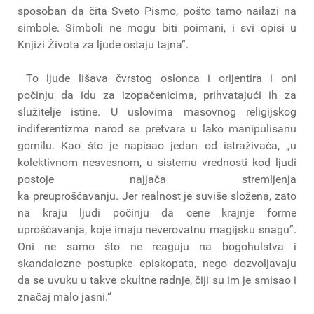
sposoban da čita Sveto Pismo, pošto tamo nailazi na
simbole. Simboli ne mogu biti poimani, i svi opisi u
Knjizi Života za ljude ostaju tajna”.
To ljude lišava čvrstog oslonca i orijentira i oni
počinju da idu za izopačenicima, prihvatajući ih za
služitelje istine. U uslovima masovnog religijskog
indiferentizma narod se pretvara u lako manipulisanu
gomilu. Kao što je napisao jedan od istraživača, „u
kolektivnom nesvesnom, u sistemu vrednosti kod ljudi
postoje najjača stremljenja
ka preuprošćavanju. Jer realnost je suviše složena, zato
na kraju ljudi počinju da cene krajnje forme
uprošćavanja, koje imaju neverovatnu magijsku snagu”.
Oni ne samo što ne reaguju na bogohulstva i
skandalozne postupke episkopata, nego dozvoljavaju
da se uvuku u takve okultne radnje, čiji su im je smisao i
značaj malo jasni.“