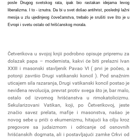
posle Drugog svetskog rata, ipak bio rastakan idejama levog
liberalizma. I to - iznutra. Da bi u svet došao antihrist, poslednji lažni
mesija u zlu ujedinjeog čovečanstva, trebalo je srušiti sve što je u
Evropi i svetu ostalo od hrišćanskog morala.
Četverikova u svojoj knjii podrobno opisuje pripremu za
dolazak papa – modernista, kakvi će biti prelazni Ivan
XXIII i masonski stavljenik Pavao VI ( prvi je počeo, a
potonji završio Drugi vatikanski koncil ). Pod snažnim
uticajem sila razaranja, Drugi vatikanski koncil postao je
neviđena revolucija, prevrat protiv svega što je, bar malo,
ostalo od izvornog hrišćanstva u rimokatolicizmu.
Sekularizovani Vatikan, koji, po Četverikovoj, jeste
značio savez prelata, mafije i masonstva, našao je
novog sebe u priči o ekumenizmu, hitajući ka cilju kroz
pregovore sa judaizmom i odricanje od osnovnih
hrišćanskih dogmata, ali i postavljajući zamke Crkvi od