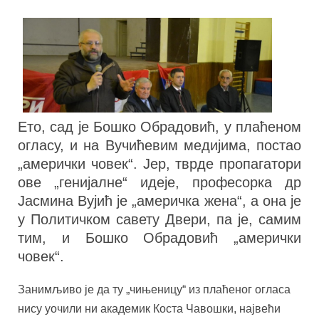
Ето, сад је Бошко Обрадовић, у плаћеном
огласу, и на Вучићевим медијима, постао
„амерички човек“. Јер, тврде пропагатори
ове „генијалне“ идеје, професорка др
Јасмина Вујић је „америчка жена“, а она је
у Политичком савету Двери, па је, самим
тим, и Бошко Обрадовић „амерички
човек“.
Занимљиво је да ту „чињеницу“ из плаћеног огласа
нису уочили ни академик Коста Чавошки, највећи