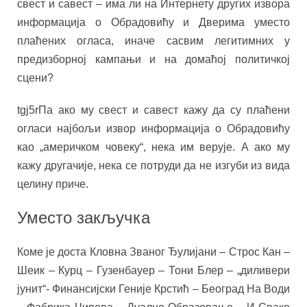
свест и савест – има ли на Интернету других извора
информација о Обрадовићу и Дверима уместо
плаћених огласа, иначе сасвим легитимних у
предизборној кампањи и на домаћој политичкој
сцени?
tgj5rПа ако му свест и савест кажу да су плаћени
огласи најбољи извор информација о Обрадовићу
као „америчком човеку“, нека им верује. А ако му
кажу другачије, нека се потруди да не изгуби из вида
целину приче.
Уместо закључка
Коме је доста Кловна Званог Ђулијани – Строс Кан –
Шеик – Курц – Гузенбауер – Тони Блер – „диливери
јунит“- Финансијски Геније Крстић – Београд На Води