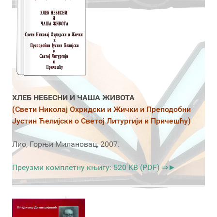
ХЛЕБ НЕБЕСНИ И ЧАША ЖИВОТА
(Свети Николај Охридски и Жички и Преподобни
Јустин Ћелијски о Светој Литургији и Причешћу)
Лио, Горњи Милановац, 2007.
Преузми комплетну књигу: 520 KB (PDF) ⇒►