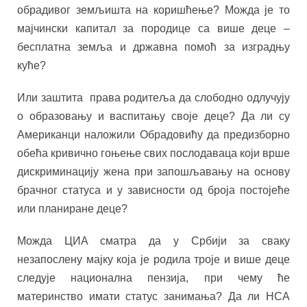
обрадивог земљишта на коришћење? Можда је то
мајчински капитал за породице са више деце –
бесплатна земља и државна помоћ за изградњу
куће?
Или заштита права родитеља да слободно одлучују
о образовању и васпитању своје деце? Да ли су
Американци наложили Обрадовићу да предизборно
обећа кривично гоњење свих послодаваца који врше
дискриминацију жена при запошљавању на основу
брачног статуса и у зависности од броја постојеће
или планиране деце?
Можда ЦИА сматра да у Србији за сваку
незапослену мајку која је родила троје и више деце
следује национална пензија, при чему ће
материнство имати статус занимања? Да ли НСА