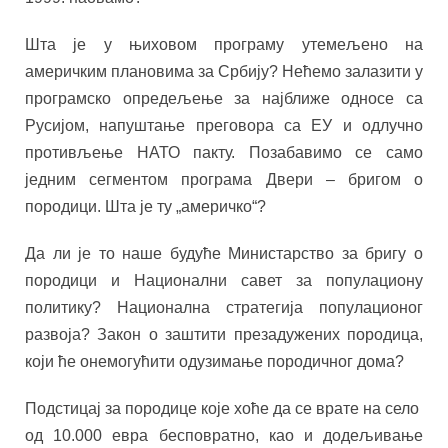
Шта је у њиховом програму утемељено на
америчким плановима за Србију? Нећемо залазити у
програмско опредељење за најближе односе са
Русијом, напуштање преговора са ЕУ и одлучно
противљење НАТО пакту. Позабавимо се само
једним сегментом програма Двери – бригом о
породици. Шта је ту „америчко“?
Да ли је то наше будуће Министарство за бригу о
породици и Национални савет за популациону
политику? Национална стратегија популационог
развоја? Закон о заштити презадужених породица,
који ће онемогућити одузимање породичног дома?
Подстицај за породице које хоће да се врате на село
од 10.000 евра бесповратно, као и додељивање