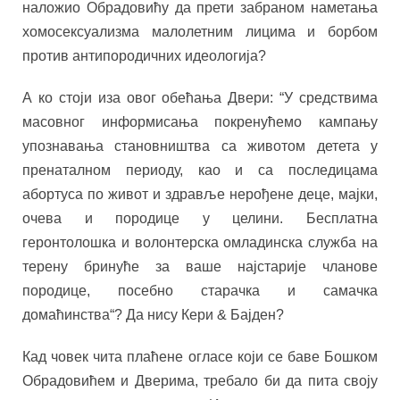
наложио Обрадовићу да прети забраном наметања
хомосексуализма малолетним лицима и борбом
против антипородичних идеологија?
А ко стоји иза овог обећања Двери: “У средствима
масовног информисања покренућемо кампању
упознавања становништва са животом детета у
пренаталном периоду, као и са последицама
абортуса по живот и здравље нерођене деце, мајки,
очева и породице у целини. Бесплатна
геронтолошка и волонтерска омладинска служба на
терену бринуће за ваше најстарије чланове
породице, посебно старачка и самачка
домаћинства“? Да нису Кери & Бајден?
Кад човек чита плаћене огласе који се баве Бошком
Обрадовићем и Дверима, требало би да пита своју