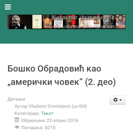
Бошко Обрадовић као
„амерички човек“ (2. део)
Детаљи
Аутор
Vladimir Dimitrijevic (ur-SN)
Категорија:
Текст
Објављено 23 април 2016
Погодака: 8210