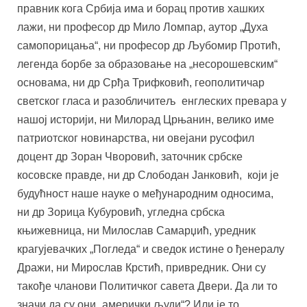
правник кога Србија има и борац против хашких
лажи, ни професор др Мило Ломпар, аутор „Духа
самопорицања“, ни професор др Љубомир Протић,
легенда борбе за образовање на „несорошевским“
основама, ни др Срђа Трифковић, геополитичар
светског гласа и разобличитељ енглеских превара у
нашој историји, ни Милорад Црњанин, велико име
патриотског новинарства, ни овејани русофил
доцент др Зоран Чворовић, заточник србске
косовске правде, ни др Слободан Јанковић, који је
будућност наше науке о
међународним односима,
ни др Зорица Кубуровић, угледна србска
књижевница, ни Милослав Самарџић, уредник
крагујевачких „Погледа“ и сведок истине о ђенералу
Дражи, ни Мирослав Крстић, привредник. Они су
такође чланови Политичког савета Двери. Да ли то
значи да су они „амерички људи“? Или је то