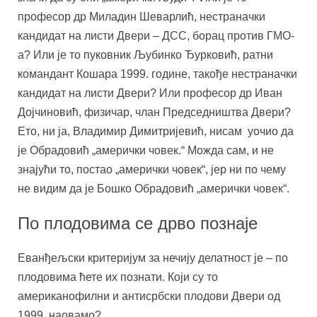
професор др Миладин Шеварлић, нестраначки
кандидат на листи Двери – ДСС, борац против ГМО-
а? Или је то пуковник Љубинко Ђурковић, ратни
командант Кошара 1999. године, такође нестраначки
кандидат на листи Двери? Или професор др Иван
Дојчиновић, физичар, члан Председништва Двери?
Ето, ни ја, Владимир Димитријевић, нисам уочио да
је Обрадовић „амерички човек.“ Можда сам, и не
знајући то, постао „амерички човек“, јер ни по чему
не видим да је Бошко Обрадовић „амерички човек“.
По плодовима се дрво познаје
Еванђељски критеријум за нечију делатност је – по
плодовима ћете их познати. Који су то
американофилни и антисрбски плодови Двери од
1999. наовамо?