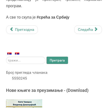
програм.
А све то скупа је
#срећа за Србију
Претходна
Следећа
тражи...
Претрага
Број прегледа чланака
5550245
Новe књигe за преузимање - (Download)