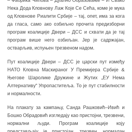
– Фабрика Чипова – Дуално Образовање – И Свако
Нека Дода Кловнову Лаж Које Се Сећа, коме је мука
од Кловнове Риалити Србије – тај, опет, има за кога
да гласа, само ако озбиљно прочита предизборни
програм коалиције Двери – ДСС и схвати да је тај
програм више него озбиљан. Јер је садржајан,
остварљив, испуњен трезвеном надом.
Пут коалиције Двери – ДСС је царски пут између
НАТО Кловна Маскираног У Премијера Србије &
Његове Шаролике Дружине и Жутих „ЕУ Нема
Алтернативу“ Упропаститеља. То је пут стабилности
и нормалности.
На плакату за кампању, Санда Рашковић–Ивић и
Бошко Обрадовић изгледају као пристојни, трезвени,
нормални људи. Програм коалиције коју
представљају је пристојан, трезвен, нормалан