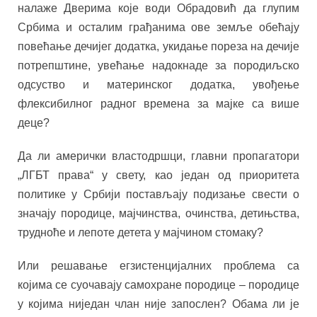
налаже Дверима које води Обрадовић да глупим
Србима и осталим грађанима ове земље обећају
повећање дечијег додатка, укидање пореза на дечије
потрепштине, увећање надокнаде за породиљско
одсуство и материнског додатка, увођење
флексибилног радног времена за мајке са више
деце?
Да ли амерички властодршци, главни пропагатори
„ЛГБТ права“ у свету, као један од приоритета
политике у Србији постављају подизање свести о
значају породице, мајчинства, очинства, детињства,
трудноће и лепоте детета у мајчином стомаку?
Или решавање егзистенцијалних проблема са
којима се суочавају самохране породице – породице
у којима ниједан члан није запослен? Обама ли је