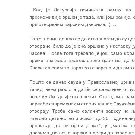
Кад је Литургија почињала одмах по т
проскомидије вршен је тада, или још раније,
при отвореним царским дверима...). …
На тај начин дошло се до стварности да су ца
отваране, било да је она вршена у наставку 
часова. После тога требало је још само кор
време возгласа Благословено царство, да 
Спаситељевим то царство отворено и да смо 
Пошто се данас свуда у Православној цркви
тачно, нема разлога да би се само њен отпу
почетку Литургије оглашених. Стога, сматрам
наредбе савремених и старих наших Служебника
отварају. Треба само свлачити завесу на
Његово детињство и живот до 30. године ниј
прописује да се врши „тамо”, у „малом о
дверима „поњеже царскија двери до входа не о