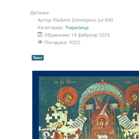
Детаљи
Аутор
Vladimir Dimitrijevic (ur-SN)
Категорија:
Ћирилица
Објављено 14 фебруар 2025
Погодака: 9322
Текст