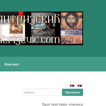
Контакт
тражи...
Претрага
Број прегледа чланака