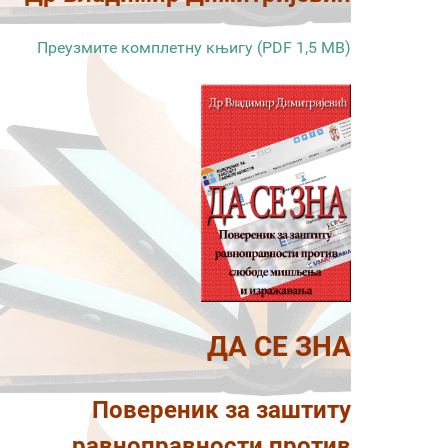
Преузмите комплетну књигу (PDF 1,5 MB)
ДА СЕ ЗНА
Повереник за заштиту
равноправности против