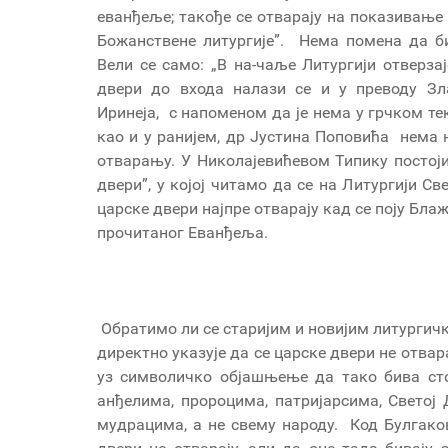
еванђеље; такође се отварају на показивање 
Божанствене литургије”. Нема помена да би
Вели се само: „В на-чаље Литургији отверзај
двери до входа налази се и у преводу Зл
Иринеја, с напоменом да је нема у грчком тек
као и у ранијем, др Јустина Поповића нема
отварању. У Николајевићевом Типику постоји 
двери”, у којој читамо да се на Литургији С
царске двери најпре отварају кад се поју Блаж
прочитаног Еванђеља.
Обратимо ли се старијим и новијим литургич
директно указује да се царске двери не отвара
уз символичко објашњење да тако бива ст
анђелима, пророцима, патријарсима, Светој
мудрацима, а не свему народу. Код Булгако