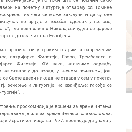
 затворене јасно је по томе што се помиње само
вери на почетку Литургије отварају од Томине
воскресе, из чега се може закључити да су оне
закључак потврђује и посебан одељак у његовој
та”, где вели слично Николајевићу, да се царске
творене до иза читања Еванђеља. …
ема прописа ни у грчким старим и савременим
од патријарха Филотеја, Гоара, Трембеласа и
јарха Филотеја, XIV века, налазимо одредбу
и не отварају до входа, у њеном почетном, још
 се Свете двери никада не отварају сем у почетку
 тј. вечерње и литургије, на еванђеље; такође се
итургије”. …
јутрење, проскомидија је вршена за време читања
авршавана је или за време Великог славословља,
 који Иератикон издања 1977. прописује да „пада у