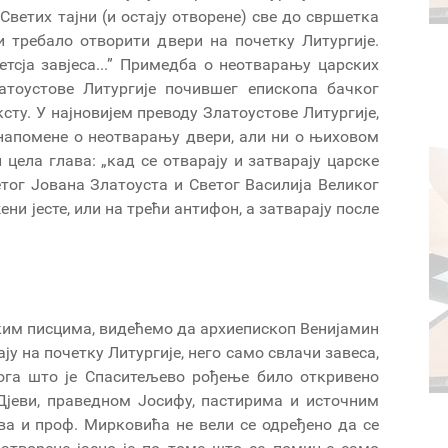
Светих тајни (и остају отворене) све до свршетка
 требало отворити двери на почетку Литургије.
етсја завјеса...” Примедба о неотварању царских
атоустове Литургије почившег епископа бачког
сту. У најновијем преводу Златоустове Литургије,
 напомене о неотварању двери, али ни о њиховом
цела глава: „кад се отварају и затварају царске
ветог Јована Златоуста и Светог Василија Великог
ени јесте, или на трећи антифон, а затварају после
ким писцима, видећемо да архиепископ Венијамин
ју на почетку Литургије, него само свлачи завеса,
ога што је Спаситељево рођење било откривено
 Дјеви, праведном Јосифу, пастирима и источним
ва и проф. Мирковића не вели се одређено да се