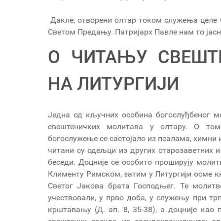
Дакле, отворени олтар током служења целе С
Светом Предању. Патријарх Павле нам то јасн
О ЧИТАЊУ СВЕШТ
НА ЛИТУРГИЈИ
Једна од кључних особина богослуђбеног м
свештеничких молитава у олтару. О том
богослужење се састојало из псалама, химни и
читани су одељци из других старозаветних и
беседи. Доцније се особито проширују молитв
Клименту Римском, затим у Литургији осме књ
Светог Јакова брата Господњег. Те молитв
учествовали, у прво доба, у служењу при т
крштавању (Д. ап. 8, 35-38), а доцније ка