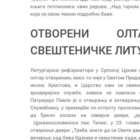
књига потписника ових редова, „Над тајном 
која се овом темом подробно бави.
ОТВОРЕНИ ОЛ
СВЕШТЕНИЧКЕ ЛИТ
Литургијски реформатори у Српској Цркви 
олтар отвореним, иако то није у Светом Предањ
икона Христова, и Царство нам се свима
архијерејске службе, завеса се навлачи
Патријарх Павле је о отварању и затварањ
Служебнику, у примедби по отпусту проскоми
да ђакон излази на северне двери, „је
Црквенословенски пак Типик, у 23. глав
отварање двери: „Треба знати да се Свете две
вечерње, кад бива бденије и свештеник кади, и