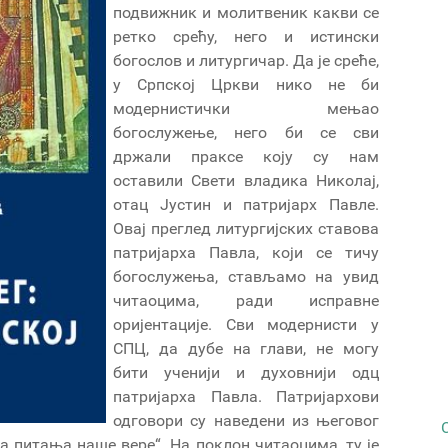
подвижник и молитвеник какви се
ретко срећу, него и истински
богослов и литургичар. Да је среће,
у Српској Цркви нико не би
модернистички мењао
богослужење, него би се сви
држали праксе коју су нам
оставили Свети владика Николај,
отац Јустин и патријарх Павле.
Овај преглед литургијских ставова
патријарха Павла, који се тичу
богослужења, стављамо на увид
читаоцима, ради исправне
оријентације. Сви модернисти у
СПЦ, да дубе на глави, не могу
бити ученији и духовнији одц
патријарха Павла. Патријархови
одговори су наведени из његовог
а питања наше вере“. На поклон читаоцима, ту је