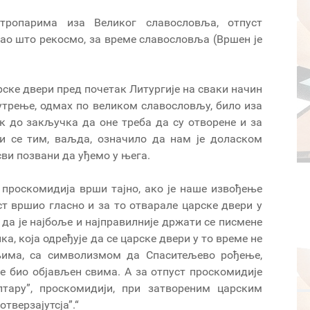
ропарима иза Великог славословља, отпуст
 као што рекосмо, за време славословља (Вршен је
рске двери пред почетак Литургије на сваки начин
јутрење, одмах по великом славословљу, било иза
ак до закључка да оне треба да су отворене и за
би се тим, ваљда, означило да нам је доласком
сви позвани да уђемо у њега.
 проскомидија врши тајно, ако је наше извођење
ст вршио гласно и за то отварале царске двери у
 да је најбоље и најправилније држати се писмене
, која одређује да се царске двери у то време не
 њима, са символизмом да Спаситељево рођење,
е био објављен свима. А за отпуст проскомидије
лтару”, проскомидији, при затвореним царским
тверзајутсја”.“