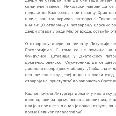
двери не отварају, али да оне тада бивају
свлачење завесе. Никољски наводи да се д
недеље до Вазнесења, при певању Христос 
иначе, ван тог периода, затворене. Такав 
књизи: „О отварању и затварању царских вра
двери отварају ради Малог входа, остајући о
О отварању двери на почетку Литургије н
Евхологијима. О томе се не помиње ни к
Фундулиса. Штавише, у Диатаксису патри
црквенословенског Служебника, да се двер
довољно неодређеном облику: „Треба знати да
вел. вечерње кад јереј кади, на сваки вход,
отварају на ,приступите’ до завршетка Свете л
Кад се почела Литургија држати у наставку 
канона, или за време певања хвалитних, и з
или још пре њега, а онда је вршен отпуст, за
време Великог славословља”. …