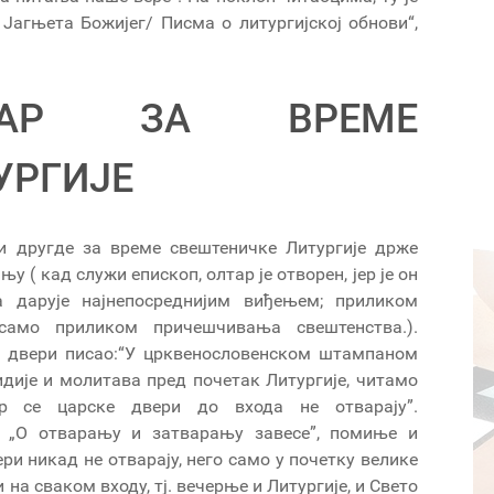
Јагњета Божијег/ Писма о литургијској обнови“,
ТАР ЗА ВРЕМЕ
УРГИЈЕ
и другде за време свештеничке Литургије држе
у ( кад служи епископ, олтар је отворен, јер је он
 дарује најнепосреднијим виђењем; приликом
 само приликом причешчивања свештенства.).
у двери писао:“У црквенословенском штампаном
дије и молитава пред почетак Литургије, читамо
р се царске двери до входа не отварају”.
и „О отварању и затварању завесе”, помиње и
ри никад не отварају, него само у почетку велике
 на сваком входу, тј. вечерње и Литургије, и Свето