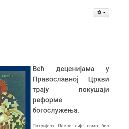
Већ деценијама у
Православној Цркви
трају покушаји
реформе
богослужења.
Патријарх Павле није само био