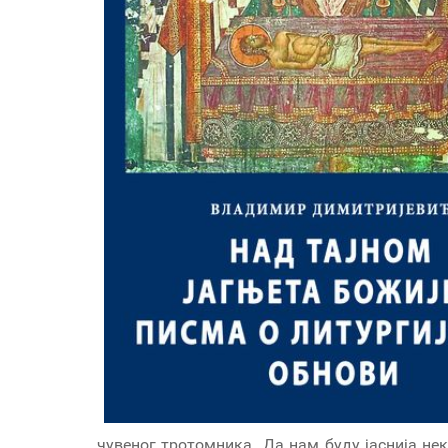
чувеног тротомника „Да нам буду јаснија нек