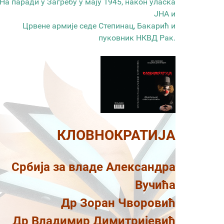
На паради у Загребу у мају 1945, након уласка
ЈНА и
Црвене армије седе Степинац, Бакарић и
пуковник НКВД Рак.
КЛОВНОКРАТИЈА
Србија за владе Александра
Вучића
Др Зоран Чворовић
Др Владимир Димитријевић