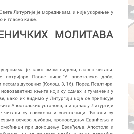
вете Литургије је мореднизам, и није укорењен у
о и гласно каже.
ЕНИЧКИХ МОЛИТАВА
одернизма је, како смом видели, гласно читање
е патријарх Павле пише:“У апостолско доба,
 песама духовних (Колош. 3, 16). Поред Псалтира,
 новозаветних књига који су одмах и тумачени у
е, како их видимо у Литургији која се приписује
иге Апостолских установа, а и данас у Литургији
е читали су епископи и свештеници. Ђакони су
рпезама вечера љубави, проповедању Еванђеља и
о помоћници при доношењу Еванђеља, Апостола и