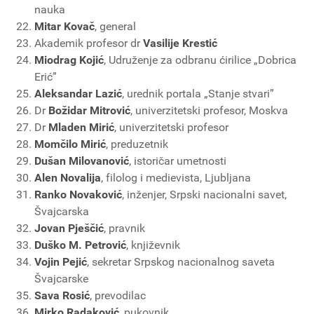
nauka
Mitar Kovač
, general
Akademik profesor dr
Vasilije Krestić
Miodrag Kojić
, Udruženje za odbranu ćirilice „Dobrica
Erić”
Aleksandar Lazić
, urednik portala „Stanje stvari”
Dr
Božidar Mitrović
, univerzitetski profesor, Moskva
Dr
Mladen Mirić
, univerzitetski profesor
Momčilo Mirić
, preduzetnik
Dušan Milovanović
, istoričar umetnosti
Alen Novalija
, filolog i medievista, Ljubljana
Ranko Novaković
, inženjer, Srpski nacionalni savet,
Švajcarska
Jovan Pješčić
, pravnik
Duško M. Petrović
, književnik
Vojin Pejić
, sekretar Srpskog nacionalnog saveta
Švajcarske
Sava Rosić
, prevodilac
Mirko Radaković
, pukovnik