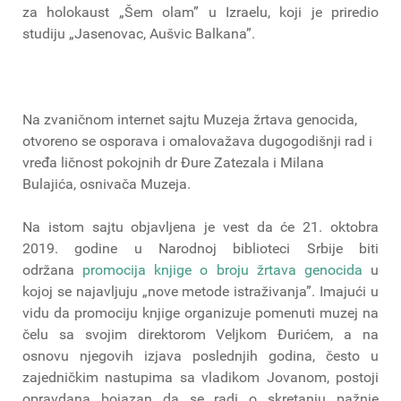
za holokaust „Šem olam” u Izraelu, koji je priredio
studiju „Jasenovac, Aušvic Balkana”.
Na zvaničnom internet sajtu Muzeja žrtava genocida,
otvoreno se osporava i omalovažava dugogodišnji rad i
vređa ličnost pokojnih dr Đure Zatezala i Milana
Bulajića, osnivača Muzeja.
Na istom sajtu objavljena je vest da će 21. oktobra
2019. godine u Narodnoj biblioteci Srbije biti
održana
promocija knjige o broju žrtava genocida
u
kojoj se najavljuju „nove metode istraživanja”. Imajući u
vidu da promociju knjige organizuje pomenuti muzej na
čelu sa svojim direktorom Veljkom Đurićem, a na
osnovu njegovih izjava poslednjih godina, često u
zajedničkim nastupima sa vladikom Jovanom, postoji
opravdana bojazan da se radi o skretanju pažnje