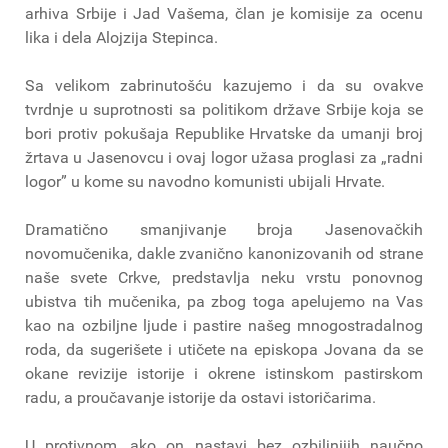
arhiva Srbije i Jad Vašema, član je komisije za ocenu
lika i dela Alojzija Stepinca.
Sa velikom zabrinutošću kazujemo i da su ovakve
tvrdnje u suprotnosti sa politikom države Srbije koja se
bori protiv pokušaja Republike Hrvatske da umanji broj
žrtava u Jasenovcu i ovaj logor užasa proglasi za „radni
logor” u kome su navodno komunisti ubijali Hrvate.
Dramatično smanjivanje broja Jasenovačkih
novomučenika, dakle zvanično kanonizovanih od strane
naše svete Crkve, predstavlja neku vrstu ponovnog
ubistva tih mučenika, pa zbog toga apelujemo na Vas
kao na ozbiljne ljude i pastire našeg mnogostradalnog
roda, da sugerišete i utičete na episkopa Jovana da se
okane revizije istorije i okrene istinskom pastirskom
radu, a proučavanje istorije da ostavi istoričarima.
U protivnom, ako on nastavi bez ozbiljnijih naučno