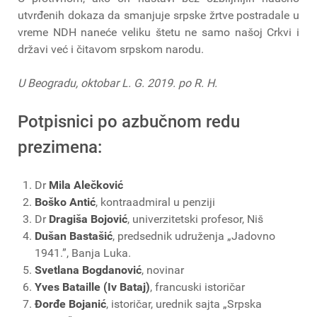
utvrđenih dokaza da smanjuje srpske žrtve postradale u
vreme NDH naneće veliku štetu ne samo našoj Crkvi i
državi već i čitavom srpskom narodu.
U Beogradu, oktobar L. G. 2019. po R. H.
Potpisnici po azbučnom redu
prezimena:
Dr
Mila Alečković
Boško Antić
, kontraadmiral u penziji
Dr
Dragiša Bojović
, univerzitetski profesor, Niš
Dušan Bastašić
, predsednik udruženja „Jadovno
1941.”, Banja Luka.
Svetlana Bogdanović
, novinar
Yves Bataille (Iv Bataj)
, francuski istoričar
Đorđe Bojanić
, istoričar, urednik sajta „Srpska