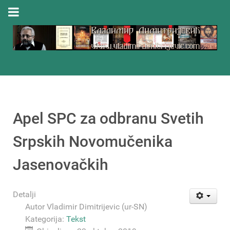
Apel SPC za odbranu Svetih
Srpskih Novomučenika
Jasenovačkih
Detalji
Autor
Vladimir Dimitrijevic (ur-SN)
Kategorija:
Tekst