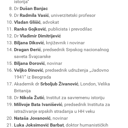
istorija”
Dr
Dušan Banjac
Dr
Radmila Vasić
, univerzitetski profesor
Vladan Glišić
, advokat
Ranko Gojković
, publicista i prevodilac
Dr
Vladimir Dimitrijević
Biljana Diković
, književnik i novinar
Dragan Đerić
, predsednik Srpskog nacionalnog
saveta Švajcarske
Biljana Đorović
, novinar
Veljko Đinović
, predsednik udruženja „Jadovno
1941” iz Beograda
Akademik dr
Srboljub Živanović
, London, Velika
Britanija
Dr
Nikola Žutić
, Institut za savremenu istoriju
Milivoje Bata Ivanišević
, predsednik Instituta za
istraživanje srpskih stradanja u HH veku
Nataša Jovanović
, novinar
Luka Joksimović Barbat
, doktor humanističkih