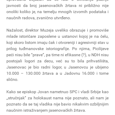
javnosti da broj jasenovačkih žrtava ni približno nije
onoliki koliko je, na temelju mnogih izvornih podataka i
naučnih radova, zvanično utvrđeno.
Nažalost, direktor Muzeja uveliko obrazuje i promoviše
mlade istoričare zaposlene u ustanovi kojoj je na čelu,
koji skoro listom imaju čak i otvoreniji i agresivniji stav u
prilog tuđmanovske istoriografije. Po njima, Picilijeve
peći nisu bile “prave”, pa time ni efikasne (?), u NDH nisu
postojali logori za decu, već su to bila prihvatilišta,
Jasenovac je bio radni logor, u Jasenovcu je ubijeno
10.000 – 130.000 žrtava a u Jadovnu 16.000 i tome
slično.
Kako se episkop Jovan nametnuo SPC i vladi Srbije kao
„stručnjak” za holokaust nama nije poznato, ali nam je
poznato da se taj vladika nije bavio nikakvim ozbiljnijim
naučnim istraživanjem jasenovačkih žrtava.