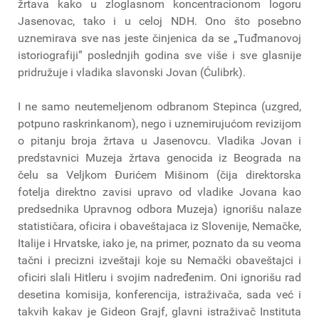
žrtava kako u zloglasnom koncentracionom logoru
Jasenovac, tako i u celoj NDH. Ono što posebno
uznemirava sve nas jeste činjenica da se „Tuđmanovoj
istoriografiji” poslednjih godina sve više i sve glasnije
pridružuje i vladika slavonski Jovan (Ćulibrk).
I ne samo neutemeljenom odbranom Stepinca (uzgred,
potpuno raskrinkanom), nego i uznemirujućom revizijom
o pitanju broja žrtava u Jasenovcu. Vladika Jovan i
predstavnici Muzeja žrtava genocida iz Beograda na
čelu sa Veljkom Đurićem Mišinom (čija direktorska
fotelja direktno zavisi upravo od vladike Jovana kao
predsednika Upravnog odbora Muzeja) ignorišu nalaze
statističara, oficira i obaveštajaca iz Slovenije, Nemačke,
Italije i Hrvatske, iako je, na primer, poznato da su veoma
tačni i precizni izveštaji koje su Nemački obaveštajci i
oficiri slali Hitleru i svojim nadređenim. Oni ignorišu rad
desetina komisija, konferencija, istraživača, sada već i
takvih kakav je Gideon Grajf, glavni istraživač Instituta