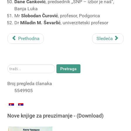
Dane Čanković
, predsednik „SNP – izbor je naš”,
Banja Luka
Mr
Slobodan Čurović
, profesor, Podgorica
Dr
Miladin M. Ševarlić
, univerzitetski profesor
Prethodna
Sledeća
traži...
Pretraga
Broj pregleda članaka
5549905
Nove knjige za preuzimanje - (Download)