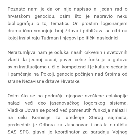
Poznato nam je da on nije napisao ni jedan rad o
hrvatskom genocidu, osim što je napravio neku
bibliografiju o toj tematici. On prostim logiciranjem
dramatično smanjuje broj žrtava i približava se cifri na
kojoj insistiraju Tuđman i njegovi politički naslednici.
Nerazumljiva nam je odluka naših crkvenih i svetovnih
vlasti da jednoj osobi, poveri čelne funkcije u gotovo
svim institucijama u čijoj kompetenciji je kultura sećanja
i pamćenja na Pokolj, genocid počinjen nad Srbima od
strane Nezavisne države Hrvatske.
Osim što se na području njegove sveštene episkopije
nalazi veći deo jasenovačkog logorskog sistema,
Vladika Jovan se pored već pomenutih funkcija nalazi i
na čelu Komisije za uređenje Starog sajmišta,
predsednik je Odbora za Jasenovac i ostala stratišta
SAS SPC, glavni je koordinator za saradnju Vojnog