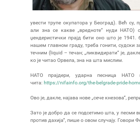
увести трупе окупатора у Београд). Већ су, 
али зна се какве „вредноте“ нуди НАТО) с
џендеристички прајд бити оно што је 1941.
нашем главном граду, треба гонити, судски 
течним (liquid – течан; „ликвидирати“ је, дакле
ко је читао Орвела, зна на шта мислим.
НАТО прајдери, ударна песница НАТО п
чита:
https://nifainfo.org/the-belgrade-pride-h
Ово је, дакле, најава нове „сече кнезова“, репр
Зато је добро да се подсетимо шта, у песми
против дахија“, пише о овом случају. Говори 