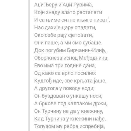
Аџи-Ђеру и Аџи-Рувима,
Који знаду злато растапати
И са њиме ситне књиге писат’,
Нас дахије цару опадати,
Око себе рају сјетовати,
Они паше, а ми смо субаше.
Док погубим Бирчанин-Илију,
Обор-кнеза испод Међедника,
Ево има три године дана,
Од како се врло посилио:
Кудгођ иде, све крљата јаше,
А другога у поводу води;
Он буздован о ункашу носи,
А бркове под калпаком држи,
Он Турчину не да у кнежину,
Кад Турчина у кнежини нађе,
Топузом му ребра испребија,