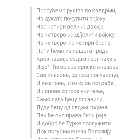
Просућемо рушпе по калдрми,
На дукате покупити војску;
Нас четири велике дахије
На четверо разд’јелити војску,
На четверо к’о четири брата,
Поћи ћемо из нашега града
Кроз нашије седамн’ест нахија
Исјећ’ ћемо све српске кнезове,
Све кнезове, српске поглавице,
И кметове, што су за потребе,
И попове српске учитеље,
Само луду ђецу оставити,
Луду ђецу од седам година,
Пак ће оно права бити раја,
И добро ће Турке послужити.
Док погубим кнеза Палалију