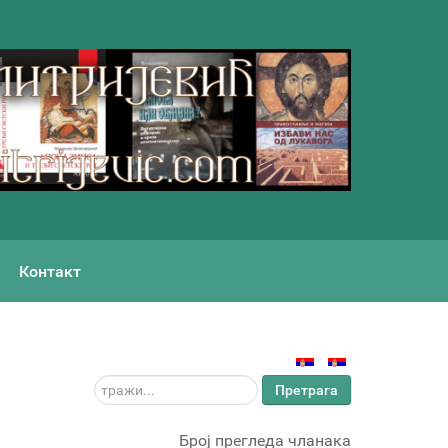
Контакт
тражи...
Претрага
Број прегледа чланака