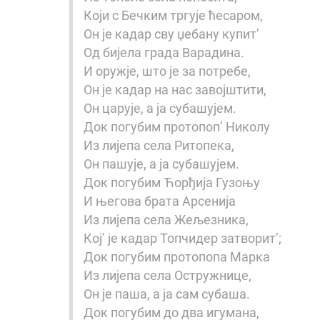
Који с Бечким тргује ћесаром,
Он је кадар сву џебану купит’
Од бијела града Варадина.
И оружје, што је за потребе,
Он је кадар на нас завојштити,
Он царује, а ја субашујем.
Док погубим протопоп’ Николу
Из лијепа села Ритопека,
Он пашује, а ја субашујем.
Док погубим Ћорђија Гузоњу
И његова брата Арсенија
Из лијепа села Жељезника,
Кој’ је кадар Топчидер затворит’;
Док погубим протопопа Марка
Из лијепа села Остружнице,
Он је паша, а ја сам субаша.
Док погубим до два игумана,