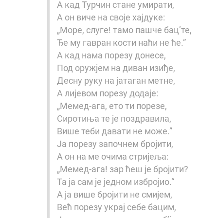
А кад Турчин стане умирати,
А он виче на своје хајдуке:
„Море, слуге! тамо пашче бац’те,
Ђе му гавран кости наћи не ће.”
А кад нама порезу донесе,
Под оружјем на диван изиђе,
Десну руку на јатаган метне,
А лијевом порезу додаје:
„Мемед-ага, ето ти порезе,
Сиротиња те је поздравила,
Више теби давати не може.”
Ја порезу започнем бројити,
А он на ме очима стријеља:
„Мемед-ага! зар ћеш је бројити?
Та ја сам је једном избројио.“
А ја више бројити не смијем,
Већ порезу украј себе бацим,