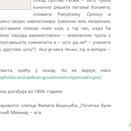
поход против Русије – зато треба
коначно решити питање Космета,
сломити Републику Српску и
преко својих симпатизера (свесних или несвесних,
аставили списак оних које, у тај час, када ће
 била парада вермахтовско – есесовских трупа у
злостављати, тамничити и – што да не? – учинити
, другови, шта?). Ако је неко течан, тај и испари –
акта, крећу у поход. Ко не верује, нека
omophobia-and-serbian-government-organized-ngos/
иза догађаја из 1804. године.
 видовитог слепца Филипа Вишњића, „Почетак буне
Фочић Мехмед – ага: