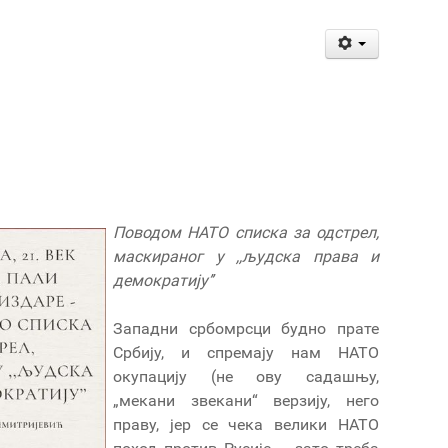
Поводом НАТО списка за одстрел,
маскираног у ,,људска права и
демократију’’
Западни србомрсци будно прате
Србију, и спремају нам НАТО
окупацију (не ову садашњу,
„мекани звекани“ верзију, него
праву, јер се чека велики НАТО