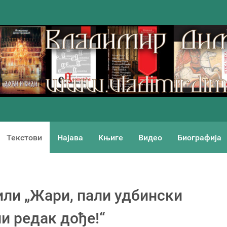
Текстови
Најава
Књиге
Видео
Биографија
 или „Жари, пали удбински
ли редак дође!“