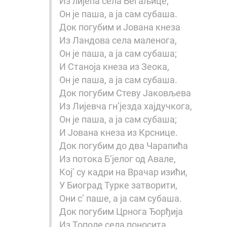
Из лијепа села Бегаљице,
Он је паша, а ја сам субаша.
Док погубим и Јована кнеза
Из Ландова села маленога,
Он је паша, а ја сам субаша;
И Станоја кнеза из Зеока,
Он је паша, а ја сам субаша.
Док погубим Стеву Јаковљева
Из Лијевча гн’језда хајдучкога,
Он је паша, а ја сам субаша;
И Јована кнеза из Крснице.
Док погубим до два Чарапића
Из потока Б’јелог од Авале,
Кој’ су кадри на Врачар изићи,
У Биоград Турке затворити,
Они с’ паше, а ја сам субаша.
Док погубим Црнога Ђорђија
Из Тополе села поносита,