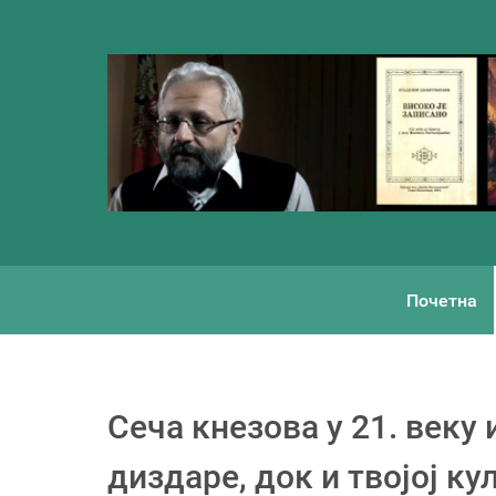
Почетна
Сеча кнезова у 21. веку
диздаре, док и твојој ку