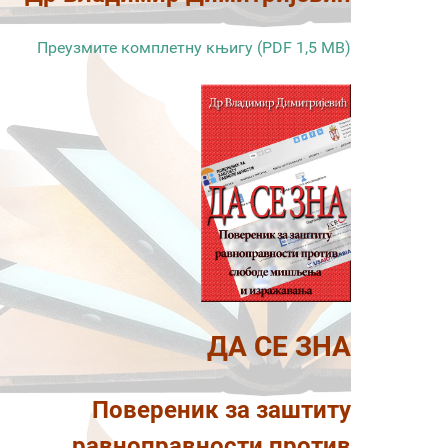
Преузмите комплетну књигу (PDF 1,5 MB)
ДА СЕ ЗНА
Повереник за заштиту
равноправности против