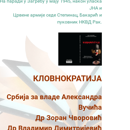
На паради у Загребу у мају 1945, након уласка
ЈНА и
Црвене армије седе Степинац, Бакарић и
пуковник НКВД Рак.
КЛОВНОКРАТИЈА
Србија за владе Александра
Вучића
Др Зоран Чворовић
Др Владимир Димитријевић