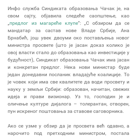
Инфо служба Синдиката образовања Чачак је, на
свом сајту, објавила следеће саопштење, као
„
предлог из магареће клупе
“: „С обзиром да се
мандатар за састав нове Владе Србије, Ана
Брнабић, још увек двоуми око постављења новог
министра просвете (што је јасан доказ колико је
овој власти стало до образовања као инвестиције у
будућност), Синдикат образовања Чачак има јасан
и конкретан предлог. Нека нови министар буде
један донедавни посланик владајуће коалиције. То
је човек који има све квалитете да води просвету и
науку у земљи Србији: образован, начитан, свежих
идеја и прави визионар. Уз то, господин је и
оличење културе дијалога – толерантан, отворен,
пун искреног поштовања за ставове саговорника.
Ако се узме у обзир да је просвета већ одавно, а
нарочито под претходним министром, постала