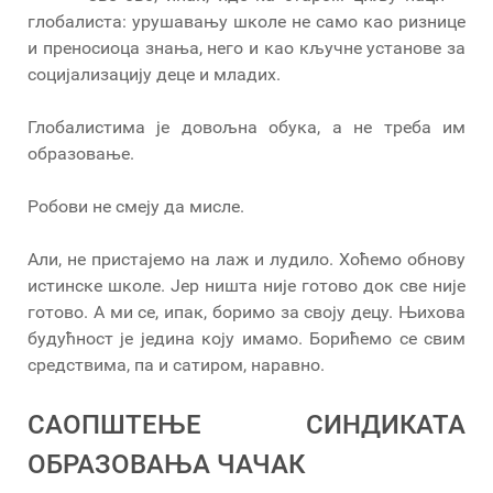
глобалиста: урушавању школе не само као ризнице
и преносиоца знања, него и као кључне установе за
социјализацију деце и младих.
Глобалистима је довољна обука, а не треба им
образовање.
Робови не смеју да мисле.
Али, не пристајемо на лаж и лудило. Хоћемо обнову
истинске школе. Јер ништа није готово док све није
готово. А ми се, ипак, боримо за своју децу. Њихова
будућност је једина коју имамо. Борићемо се свим
средствима, па и сатиром, наравно.
САОПШТЕЊЕ СИНДИКАТА
ОБРАЗОВАЊА ЧАЧАК