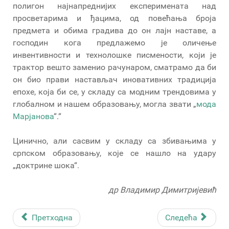
полигон најнапреднијих експеримената над
просветарима и ђацима, од повећања броја
предмета и обима градива до он лајн наставе, а
господин кога предлажемо је оличење
инвентивности и технолошке писмености, који је
трактор вешто заменио рачунаром, сматрамо да би
он био прави настављач иновативних традиција
епохе, која би се, у складу са модним трендовима у
глобалном и нашем образовању, могла звати „
мода
Марјанова
“.“
Цинично, али сасвим у складу са збивањима у
српском образовању, које се нашло на удару
„доктрине шока“.
др Владимир Димитријевић
Претходна
Следећа