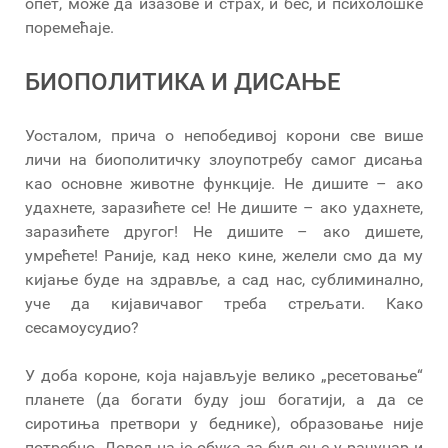
опет, може да изазове и страх, и бес, и психолошке
поремећаје.
БИОПОЛИТИКА И ДИСАЊЕ
Уосталом, прича о непобедивој корони све више
личи на биополитичку злоупотребу самог дисања
као основне животне функције. Не дишите – ако
удахнете, заразићете се! Не дишите – ако удахнете,
заразићете другог! Не дишите – ако дишете,
умрећете! Раније, кад неко кине, желели смо да му
кијање буде на здравље, а сад нас, сублиминално,
уче да кијавичавог треба стрељати. Како
сесамоусудио?
У доба короне, која најављује велико „ресетовање“
планете (да богати буду још богатији, а да се
сиротиња претвори у беднике), образовање није
потребно. Довољна је обука за буљење у рачунар и