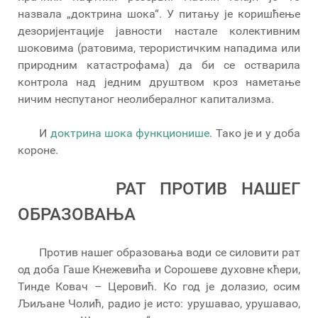
назвала „доктрина шока“. У питању је коришћење
дезоријентације јавности настале колективним
шоковима (ратовима, терористичким нападима или
природним катастрофама) да би се остварила
контрола над једним друштвом кроз наметање
ничим неспутаног неолибералног капитализма.
И
доктрина шока функционише
. Тако је и у доба
короне.
РАТ ПРОТИВ НАШЕГ
ОБРАЗОВАЊА
Против нашег образовања води се силовити рат
од доба Гаше Кнежевића и Сорошеве духовне кћери,
Тинде Ковач – Церовић. Ко год је долазио, осим
Љиљане Чолић, радио је исто: урушавао, урушавао,