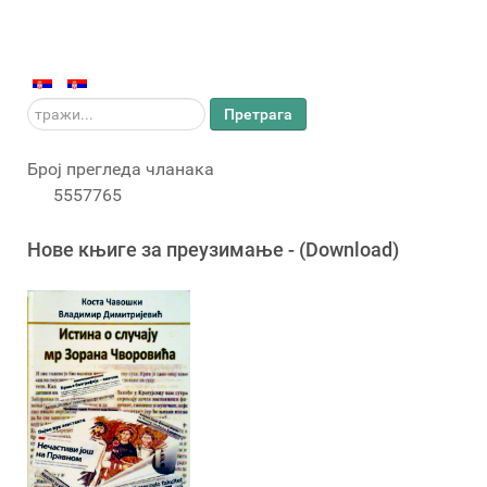
тражи...
Претрага
Број прегледа чланака
5557765
Новe књигe за преузимање - (Download)