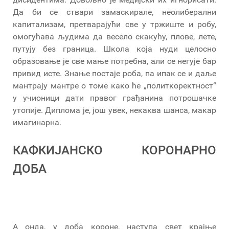
Да би се ствари замаскирале, неолиберални
капитализам, претварајући све у тржиште и робу,
омогућава људима да весело скакућу, плове, лете,
путују без граница. Школа која нуди целосно
образовање је све мање потребна, али се негује бар
привид исте. Знање постаје роба, па ипак се и даље
мантрају мантре о томе како ће „политкоректност“
у учионици дати правог грађанина потрошачке
утопије. Диплома је, још увек, некаква шанса, макар
имагинарна.
КАФКИЈАНСКО КОРОНАРНО
ДОБА
А онда, у доба короне, наступа свет крајње