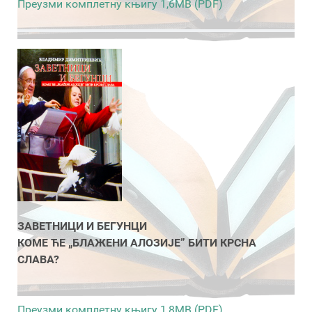
Преузми комплетну књигу 1,6MB (PDF)
ЗАВЕТНИЦИ И БЕГУНЦИ
КОМЕ ЋЕ „БЛАЖЕНИ АЛОЗИЈЕ” БИТИ КРСНА
СЛАВА?
Преузми комплетну књигу 1,8MB (PDF)