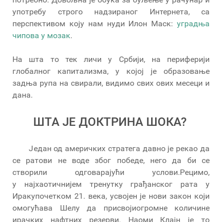
употребу строго надзираног Интернета, са
перспективом коју нам нуди Илон Маск:
уградња
чипова у мозак
.
На шта то тек личи у Србији, на периферији
глобалног капитализма, у којој је образовање
задња рупа на свирали, видимо свих ових месеци и
дана.
ШТА ЈЕ ДОКТРИНА ШОКА?
Један од америчких стратега давно је рекао да
се ратови не воде због победе, него да би се
створили одговарајући услови.Рецимо,
у најхаотичнијем тренутку грађанског рата у
Иракупочетком 21. века, усвојен је нови закон који
омогућава Шелу да присвојиогромне количине
ирачких нафтних резерви. Наоми Клајн је то