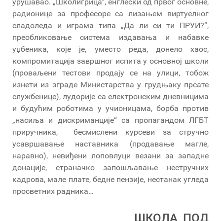
урушавао. „Школигрица“, енглески од првог основне,
радионице за професоре са лизањем виртуелног
сладоледа и играма типа „Да ли си ти ПРУИ?“,
преобликовање система издавања и набавке
уџбеника, које је, уместо реда, донело хаос,
компромитација завршног испита у основној школи
(проваљени тестови продају се на улици, тобож
изнети из зграде Министарства у грудњаку прсате
службенице), лудорије са електронским дневницима
и будућим роботима у учионицама, борба против
„насиља и дискриманције“ са пропагандом ЛГБТ
приручника, бесмислени курсеви за стручно
усавршавање наставника (продавање магле,
наравно), невиђени лоповлуци везани за западне
донације, страначко запошљавање нестручних
кадрова, мале плате, бедне пензије, нестанак угледа
просветних радника…
ШКОЛА ПОД