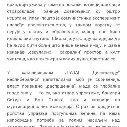
врха, који ужива у томе да покаже потенцијале своје
страховладе. Границе дозвољеног су оштро
исцртане. Ипак, пошто је комунистички експеримент
наслеђе просветитељства, у таквом поретку се
верује у школу и образовање, макар оно било
идеолошки спутано. Школа је, у складу са идејом да
ће људи бити бољи што више знања имају, и даље
некакав „секуларно – сакрални“ простор, а култ
учитеља, као инжењера младих душа, подстиче се.
У хакслијевском „ГУЛАГ Дизниленду“
неолибералног капитализма моћ је скривенија,
власт привидно „распршенија“, мада се глобалне
газде знају – то су, ако ствар упростимо, банкари
Ситија и Вол Стрита, као и силници из
мултинационалних компанија. Страх од кредитног
ропства управља поступцима већине, па нема
непосредне потребе за голим насиљем над
дисидентима. Довољно је медијски их игнорисати.