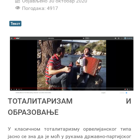
Објављено 30 октобар 2020
Погодака: 4917
Текст
ТОТАЛИТАРИЗАМ И
ОБРАЗОВАЊЕ
У класичном тоталитаризму орвелијанског типа
јасно се зна да је моћ у рукама државно-партијског