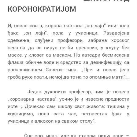
КОРОНОКРАТИЈОМ
И, после свега, корона настава „он лајн“ или пола
ђака „он лајн“, пола у учионици. Раздвојена
одељења, слуђени професори, забрана хорског
певања да се вирус не би преносио, у клупу без
маске, у клозет са маском. На катедри бесмислена
флаша обичне воде и средство за дезинфекцију, са
распршивачем…Савети типа: „Пре и после јела
треба руке прати, немој да те на то опомиње мати“…
Један духовити професор, чим је почела
„коронарна настава“, уочио је и извесне предности
исте: „ Дочекао сам школу свог живота: тишина у
ходницима, пола сата час, петнаестак ђака у
учионици и алкохол на сваком столу“.
Све ово, ипак, иде ка старом циљу наци –