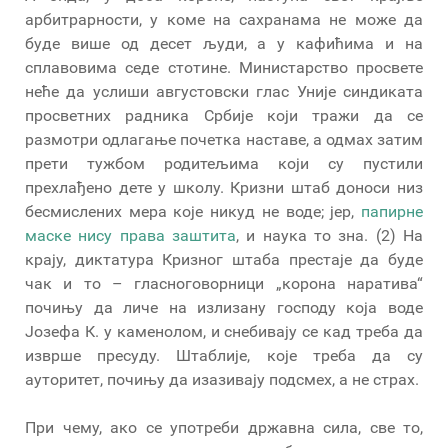
арбитрарности, у коме на сахранама не може да
буде више од десет људи, а у кафићима и на
сплавовима седе стотине. Министарство просвете
неће да услиши августовски глас Уније синдиката
просветних радника Србије који тражи да се
размотри одлагање почетка наставе, а одмах затим
прети тужбом родитељима који су пустили
прехлађено дете у школу. Кризни штаб доноси низ
бесмислених мера које никуд не воде; јер,
папирне
маске нису права заштита
, и наука то зна. (2) На
крају, диктатура Кризног штаба престаје да буде
чак и то – гласноговорници „корона наратива“
почињу да личе на излизану господу која воде
Јозефа К. у каменолом, и снебивају се кад треба да
изврше пресуду. Штаблије, које треба да су
ауторитет, почињу да изазивају подсмех, а не страх.
При чему, ако се употреби државна сила, све то,