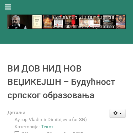
ВИ ДОВ НИД НОВ
ВЕЏИКЕЈШН – Будућност
српског образовања
Детаљи
Аутор
Vladimir Dimitrijevic (ur-SN)
Категорија:
Текст