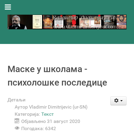
Маске у школама -
психолошке последице
Детаљи
Аутор
Vladimir Dimitrijevic (ur-SN)
Категорија:
Текст
Објављено 31 август 2020
Погодака: 6342