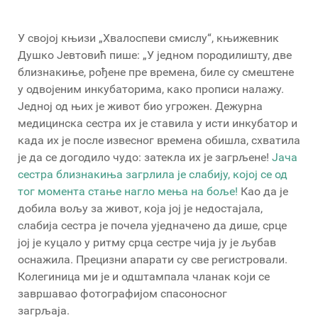
У својој књизи „Хвалоспеви смислу“, књижевник
Душко Јевтовић пише: „У једном породилишту, две
близнакиње, рођене пре времена, биле су смештене
у одвојеним инкубаторима, како прописи налажу.
Једној од њих је живот био угрожен. Дежурна
медицинска сестра их је ставила у исти инкубатор и
када их је после извесног времена обишла, схватила
је да се догодило чудо: затекла их је загрљене!
Јача
сестра близнакиња загрлила је слабију, којој се од
тог момента стање нагло мења на боље!
Као да је
добила вољу за живот, која јој је недостајала,
слабија сестра је почела уједначено да дише, срце
јој је куцало у ритму срца сестре чија ју је љубав
оснажила. Прецизни апарати су све регистровали.
Колегиница ми је и одштампала чланак који се
завршавао фотографијом спасоносног
загрљаја.