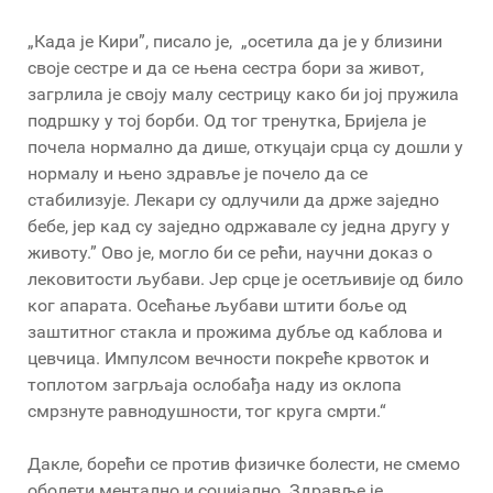
„Када је Кири”, писало је, „осетила да је у близини
своје сестре и да се њена сестра бори за живот,
загрлила је своју малу сестрицу како би јој пружила
подршку у тој борби. Од тог тренутка, Бријела је
почела нормално да дише, откуцаји срца су дошли у
нормалу и њено здравље је почело да се
стабилизује. Лекари су одлучили да држе заједно
бебе, јер кад су заједно одржавале су једна другу у
животу.” Ово је, могло би се рећи, научни доказ о
лековитости љубави. Јер срце је осетљивије од било
ког апарата. Осећање љубави штити боље од
заштитног стакла и прожима дубље од каблова и
цевчица. Импулсом вечности покреће крвоток и
топлотом загрљаја ослобађа наду из оклопа
смрзнуте равнодушности, тог круга смрти.“
Дакле, борећи се против физичке болести, не смемо
оболети ментално и социјално. Здравље је