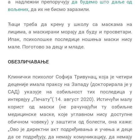
а надлежни препоручују
да будемо што даље од
вољених
, да их не бисмо заразили.
Ђаци треба да крену у школу са маскама на
лицима, а маскирани морају да буду и просветари.
Ипак, психолошке последице ношења маски нису
мале. Поготово за децу и младе.
ОБЕЗЛИЧАВАЊЕ
Клинички психолог Софија Тривунац, која је четири
деценије имала праксу на Западу (докторирала је у
САД) указује на озбиљност тих последица у
интервјуу „Печату“( 14. август 2020). Истичући малу
корист од маски (не рачунајући ту озбиљне
медицинске маске, које углавном нису доступне
обичном човеку) у заштити од болести, она каже:
„Ово је директни акт подређивања и учења и деце
да се подређују, да немају комуникацију, да немају