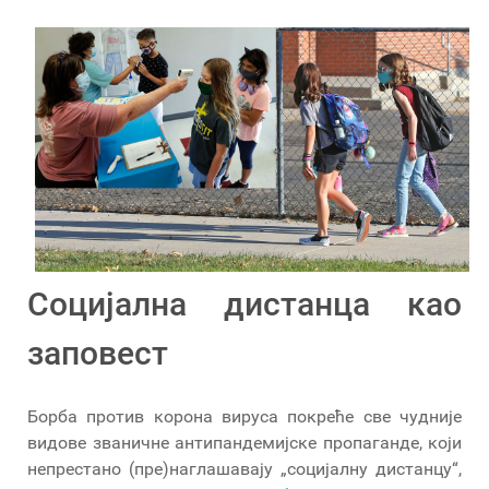
Социјална дистанца као
заповест
Борба против корона вируса покреће све чудније
видове званичне антипандемијске пропаганде, који
непрестано (пре)наглашавају „социјалну дистанцу“,