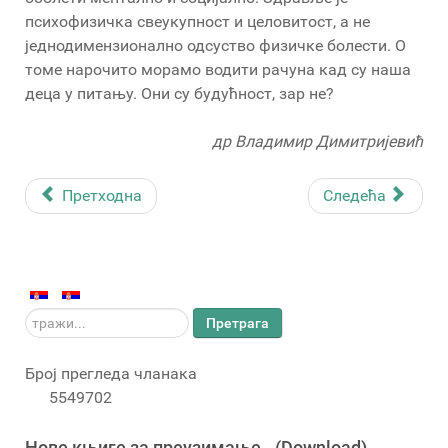
психофизичка свеукупност и целовитост, а не
једнодимензионално одсуство физичке болести. О
томе нарочито морамо водити рачуна кад су наша
деца у питању. Они су будућност, зар не?
др Владимир Димитријевић
Претходна
Следећа
тражи...
Претрага
Број прегледа чланака
5549702
Новe књигe за преузимање - (Download)