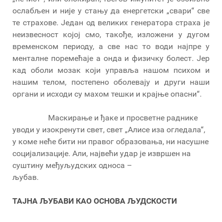
ослабљен и није у стању да енергетски „свари“ све
те страхове. Један од великих генератора страха је
неизвесност којој смо, такође, изложени у дугом
временском периоду, а све нас то води најпре у
менталне поремећаје а онда и физичку болест. Јер
кад оболи мозак који управља нашом психом и
нашим телом, постепено оболевају и други наши
органи и исходи су махом тешки и крајње опасни“.
Маскирање и ђаке и просветне раднике
уводи у изокренути свет, свет „Алисе иза огледала“,
у коме неће бити ни правог образовања, ни насушне
социјализације. Али, највећи удар је извршен на
суштину међуљудских односа –
љубав.
ТАЈНА ЉУБАВИ КАО ОСНОВА ЉУДСКОСТИ