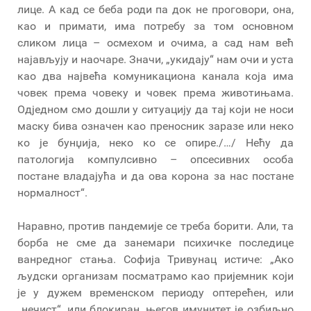
лице. А кад се беба роди па док не проговори, она,
као и примати, има потребу за том основном
сликом лица – осмехом и очима, а сад нам већ
најављују и наочаре. Значи, „укидају“ нам очи и уста
као два највећа комуникациона канала која има
човек према човеку и човек према животињама.
Одједном смо дошли у ситуацију да тај који не носи
маску бива означен као преносник заразе или неко
ко је бунџија, неко ко се опире./…/ Нећу да
патологија компулсивно – опсесивних особа
постане владајућа и да ова корона за нас постане
нормалност“.
Наравно, против пандемије се треба борити. Али, та
борба не сме да занемари психичке последице
ванредног стања. Софија Тривунац истиче: „Ако
људски организам посматрамо као пријемник који
је у дужем временском периоду оптерећен, или
„нечист“, или блокиран, његов имунитет је озбиљно