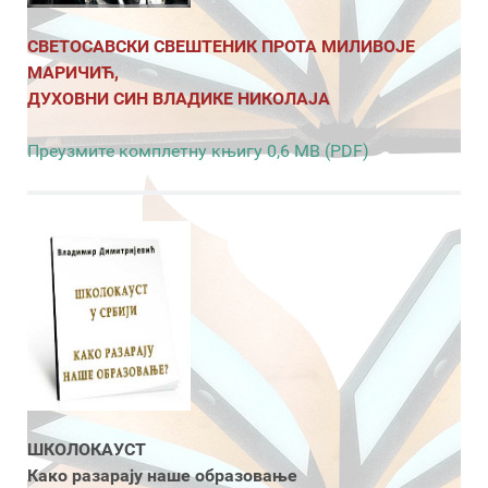
СВЕТОСАВСКИ СВЕШТЕНИК ПРОТА МИЛИВОЈЕ
МАРИЧИЋ,
ДУХОВНИ СИН ВЛАДИКЕ НИКОЛАЈА
Преузмите комплетну књигу 0,6 MB (PDF)
ШКОЛОКАУСТ
Како разарају наше образовање