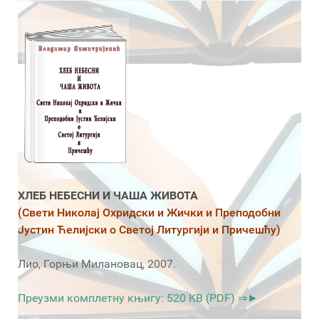
ХЛЕБ НЕБЕСНИ И ЧАША ЖИВОТА
(Свети Николај Охридски и Жички и Преподобни
Јустин Ћелијски о Светој Литургији и Причешћу)
Лио, Горњи Милановац, 2007.
Преузми комплетну књигу: 520 KB (PDF) ⇒►