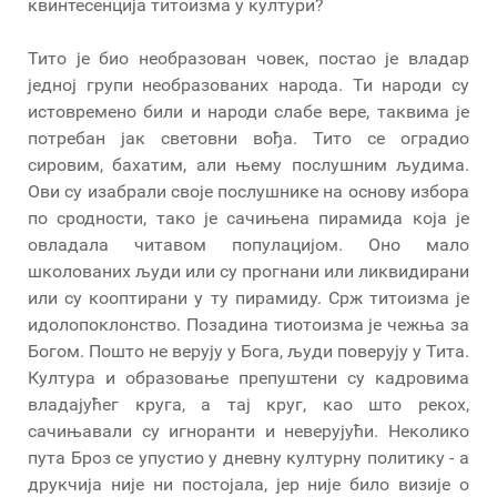
квинтесенција титоизма у култури­?
Тито је био необразован човек, постао је владар
једној групи необразованих народа. Ти народи су
истовремено били и народи слабе вере, таквима је
потребан јак световни вођа. Тито се оградио
сировим, бахатим, али њему послушним људима.
Ови су изабрали своје послушнике на основу избора
по сродности, тако је сачињена пирамида која је
овладала читавом популацијом. Оно мало
школованих људи или су прогнани или ликвидирани
или су кооптирани у ту пирамиду. Срж титоизма је
идолопоклонство. Позадина тиотоизма је чежња за
Богом. Пошто не верују у Бога, људи поверују у Тита.
Култура и образовање препуштени су кадровима
владајућег круга, а тај круг, као што рекох,
сачињавали су игноранти и неверујући. Неколико
пута Броз се упустио у дневну културну политику - а
друкчија није ни постојала, јер није било визије о