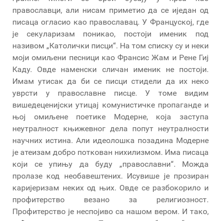
православци, али нисам приметио да се иједан од
писаца огласио као православац. У Француској, где
је секуларизам поникао, постоји именик под
називом „Католички писци“. На том списку су и неки
моји омиљени песници као Франсис Жам и Рене Гиј
Каду. Овде наменски сличан именик не постоји.
Имам утисак да би се писци стидели да их неко
уврсти у православне писце. У томе видим
вишедеценијски утицај комунистичке пропаганде и
њој омиљене поетике Модерне, која заступа
неутралност књижевног дела попут неутралности
научних истина. Али идеолошка позадина Модерне
је атеизам добро поткован нихилизмом. Има писаца
који се упињу да буду „православни“. Можда
пролазе код необавештених. Исувише је прозиран
каријеризам неких од њих. Овде се разбокорило и
профитерство везано за религиозност.
Профитерство је неспојиво са нашом вером. И тако,