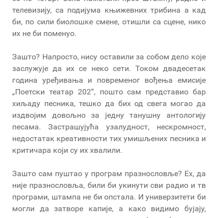
телевизију, са подијума књижевних трибина а кад
би, по сили биолошке смене, отишли са сцене, нико
их не би поменуо.
Зашто? Напросто, нису оставили за собом дело које
заслужује да их се неко сети. Током двадесетак
година уређивања и повременог вођења емисије
„Поетски театар 202“, пошто сам представио бар
хиљаду песника, тешко да бих од свега могао да
издвојим довољно за једну танушну антологију
песама. Застрашујућа узалудност, нескромност,
недостатак креативности тих умишљених песника и
критичара који су их хвалили.
Зашто сам пуштао у програм празнословље? Ех, да
није празнословља, били би укинути сви радио и тв
програми, штампа не би опстала. И универзитети би
могли да затворе капије, а како видимо бујају,