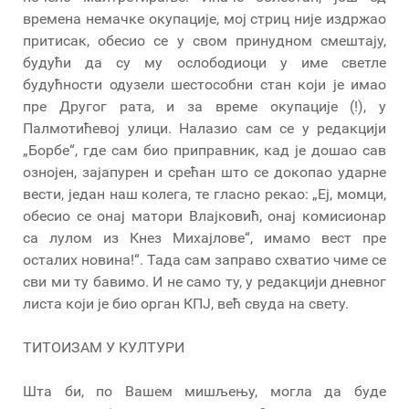
времена немачке окупације, мој стриц није издржао
притисак, обесио се у свом принудном смештају,
будући да су му ослободиоци у име светле
будућности одузели шестособни стан који је имао
пре Другог рата, и за време окупације (!), у
Палмотићевој улици. Налазио сам се у редакцији
„Борбе“, где сам био приправник, кад је дошао сав
ознојен, зајапурен и срећан што се докопао ударне
вести, један наш колега, те гласно рекао: „Еј, момци,
обесио се онај матори Влајковић, онај комисионар
са лулом из Кнез Михајлове“, имамо вест пре
осталих новина!“. Тада сам заправо схватио чиме се
сви ми ту бавимо. И не само ту, у редакцији дневног
листа који је био орган КПЈ, већ свуда на свету.
ТИТОИЗАМ У КУЛТУРИ
Шта би, по Вашем мишљењу, могла да буде