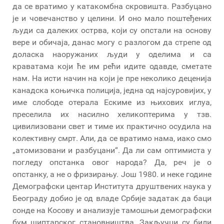
да се вратимо у катакомбна скровишта. Разбуцано
је и човечанство у целини. И оно мало поштеђених
људи са далеких острва, који су опстали на основу
вере и обичаја, данас могу с разлогом да стрепе од
доласка наоружаних људи у оделима и са
краватама који ће им рећи идите одавде, сметате
нам. На исти начин на који је пре неколико деценија
канадска коњичка полиција, једна од најсуровијих, у
име слободе отерала Ескиме из њихових иглуа,
преселила их насилно хеликоптерима у тзв.
цивилизовани свет и тиме их практично осудила на
колективну смрт. Али, да се вратимо нама, иако смо
„атомизовани и разбуцани“. Да ли сам оптимиста у
погледу опстанка овог народа? Да, реч је о
опстанку, а не о фризирању. Још 1980. и неке године
Демографски центар Института друштвених наука у
Београду добио је од владе Србије задатак да баци
сонде на Косову и анализује тамошњи демографски
бум шиптарског становништва. Закључци су били