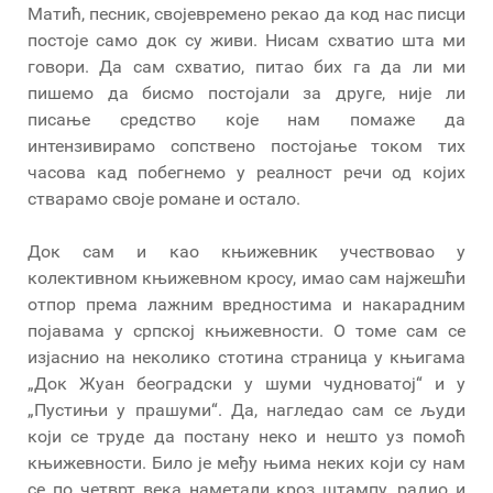
Матић, песник, својевремено рекао да код нас писци
постоје само док су живи. Нисам схватио шта ми
говори. Да сам схватио, питао бих га да ли ми
пишемо да бисмо постојали за друге, није ли
писање средство које нам помаже да
интензивирамо сопствено постојање током тих
часова кад побегнемо у реалност речи од којих
стварамо своје романе и остало.
Док сам и као књижевник учествовао у
колективном књижевном кросу, имао сам најжешћи
отпор према лажним вредностима и накарадним
појавама у српској књижевности. О томе сам се
изјаснио на неколико стотина страница у књигама
„Док Жуан београдски у шуми чудноватој“ и у
„Пустињи у прашуми“. Да, нагледао сам се људи
који се труде да постану неко и нешто уз помоћ
књижевности. Било је међу њима неких који су нам
се по четврт века наметали кроз штампу, радио и