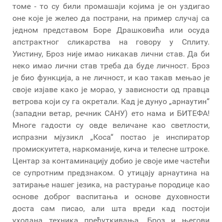
томе - то су били промашаји којима је он уздигао
оне које је желео да пострани, на пример случај са
једном представом Боре Драшковића или осуда
апстрактног сликарства на говору у Сплиту.
Уистину, Броз није имао никакав лични став. Да би
неко имао лични став треба да буде личност. Броз
је био функција, а не личност, и као такав мењао је
своје изјаве како је морао, у зависности од правца
ветрова који су га окретали. Кад је дунуо „арнаутин“
(западни ветар, речник САНУ) ето нама и БИТЕФА!
Многе гадости су овде величане као светлости,
испразни мјузикл „Коса“ постао је инспиратор
промискуитета, наркоманије, кича и телесне штроке.
Центар за контаминацију добио је своје име частећи
се супротним предзнаком. О утицају арнаутина на
затирање нашег језика, на растурање породице као
основе доброг васпитања и основе духовности
доста сам писао, али шта вреди кад постоји
уходана техника прећуткивања. Броз и његови