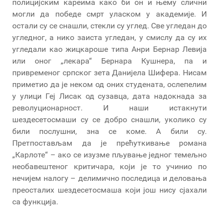
полицијским кареима како би он и њему слични
могли да победе смрт уласком у академије. И
остали су се снашли, стекли су углед. Све угледан до
угледног, а нико заиста угледан, у смислу да су их
угледали као жицкароше типа Анри Бернар Левија
или оног „лекара“ Бернара Кушнера, па и
привременог српског зета Данијела Шифера. Нисам
приметио да је неком од оних студената, ослепелим
у улици Геј Лисак од сузавца, дата надокнада за
револуционарност. И наши истакнути
шездесетосмаши су се добро снашли, уколико су
били послушни, зна се коме. А били су.
Претпостављам да је прећуткивање романа
„Карлоте“ – ако се изузме пљување једног темељно
необавештеног критичара, који је то учинио по
нечијем налогу – делимично последица и деловања
преосталих шездесетосмаша који још нису сјахали
са функција.