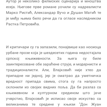
Аутор је неколико филмских сценарија и мноштва
есеја. Његове прве романе уочили су надреалисти
Марко Ристић, Александар Вучо и Душан Матић те
је међу њима било речи да га огласе наследником
Растка Петровића.
И критичари су га запазили, понајвише као носиоца
урбане прозе која је шездесетих година недостајала
српској књижевности. За њега су биле
заинтересоване обе зараћене струје, и модернисти и
традиционалисти. Али, Влајковић није хтео да
припадне ни једној, јер је сматрао да уметничка
вредност припада свима, стога су га напросто
склонили из својих видних поља. Да би разлаз са
књижевном и културном средином што јаче
учврстио, Влајковић је исписао своје искуство са
великанима те средине у књизи "Дон Жуан