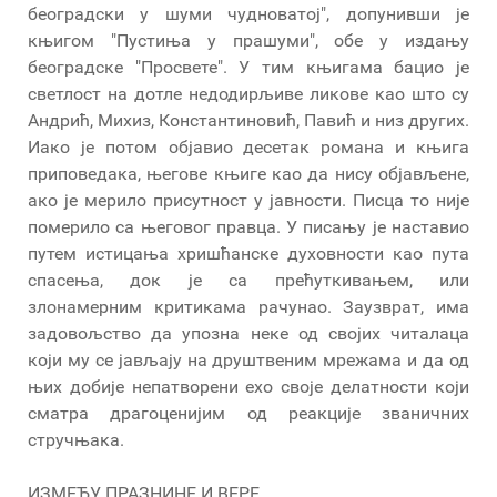
београдски у шуми чудноватој", допунивши је
књигом "Пустиња у прашуми", обе у издању
београдске "Просвете". У тим књигама бацио је
светлост на дотле недодирљиве ликове као што су
Андрић, Михиз, Константиновић, Павић и низ других.
Иако је потом објавио десетак романа и књига
приповедака, његове књиге као да нису објављене,
ако је мерило присутност у јавности. Писца то није
померило са његовог правца. У писању је наставио
путем истицања хришћанске духовности као пута
спасења, док је са прећуткивањем, или
злонамерним критикама рачунао. Заузврат, има
задовољство да упозна неке од својих читалаца
који му се јављају на друштвеним мрежама и да од
њих добије непатворени ехо своје делатности који
сматра драгоценијим од реакције званичних
стручњака.
ИЗМЕЂУ ПРАЗНИНЕ И ВЕРЕ