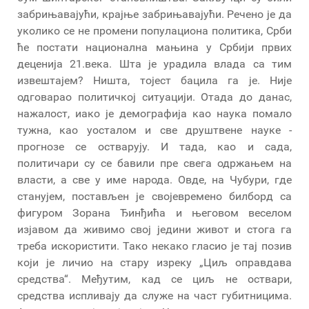
забрињавајући, крајње забрињавајући. Речено је да
уколико се не промени популациона политика, Срби
ће постати национална мањина у Србији првих
деценија 21.века. Шта је урадила влада са тим
извештајем? Ништа, тојест бацила га је. Није
одговарао политичкој ситуацији. Отада до данас,
нажалост, иако је демографија као наука помало
тужна, као уосталом и све друштвене науке -
прогнозе се остварују. И тада, као и сада,
политичари су се бавили пре свега одржањем на
власти, а све у име народа. Овде, на Чубури, где
станујем, постављен је својевремено билборд са
фигуром Зорана Ђинђића и његовом веселом
изјавом да живимо свој једини живот и стога га
треба искористити. Тако некако гласио је тај позив
који је личио на стару изреку „Циљ оправдава
средства“. Међутим, кад се циљ не оствари,
средства испливају да служе на част губитницима.