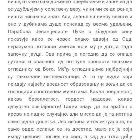
више, откако сам доживео преумљење и започео да
се удубљујем у сопствену веру, чини ми се да раније
ништа нисам ни знао. Али, знање на нивоу свести и
оно у дубинама душе понекад су веома удаљени.
Парабола Јеванђелисте Луке о блудном сину
показује како се човек олако одвоји од Оца,
неразумно потроши иметак који му је дат, a тада
започну јауци. Ова прича је погодна да се опише
лутање и опасност од потпуне пропасти свакоме
отпаднику од Бога. Међу отпадницима најбројнији
су такозвани интелектуалци. А то су људи који
придају највећу вредност образовању и вољи да се
господари сопственим животима. Каква површност,
каква брзоплетост, гордост надасве, какво
одсуство осећајности! Такви знају да ни врабац с
крова не падне случајно, али мисле да је та истина
само једна досетка. Jeр већина интелектуалаца, не
само овде, ослања се на досетке, мало их је који
имају целовит поглед на свет, а кад до тога дођу