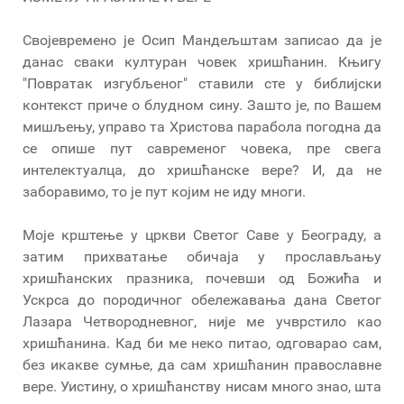
Својевремено је Осип Мандељштам записао да је
данас сваки културан човек хришћанин. Књигу
"Повратак изгубљеног" ставили сте у библијски
контекст приче о блудном сину. Зашто је, по Вашем
мишљењу, управо та Христова парабола погодна да
се опише пут савременог човека, пре свега
интелектуалца, до хришћанске вере? И, да не
заборавимо, то је пут којим не иду многи.
Моје крштење у цркви Светог Саве у Београду, а
затим прихватање обичаја у прослављању
хришћанских празника, почевши од Божића и
Ускрса до породичног обележавања дана Светог
Лазара Четвородневног, није ме учврстило као
хришћанина. Кад би ме неко питао, одговарао сам,
без икакве сумње, да сам хришћанин православне
вере. Уистину, о хришћанству нисам много знао, шта