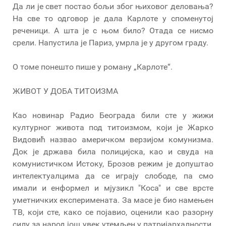
Да ли је свет постао бољи због њиховог деловања?
На све то одговор је дала Карлоте у споменутој
реченици. А шта је с њом било? Отада се нисмо
срели. Напустила је Париз, умрла је у другом граду.
О томе понешто пише у роману „Карлоте“.
ЖИВОТ У ДОБА ТИТОИЗМА
Као новинар Радио Београда били сте у жижи
културног живота под титоизмом, који је Жарко
Видовић назвао америчком верзијом комунизма.
Док је држава била полицијска, као и свуда на
комунистичком Истоку, Брозов режим је допуштао
интелектуалцима да се играју слободе, па смо
имали и енформел и мјузикл "Коса" и све врсте
уметничких експеримената. За масе је био намењен
ТВ, који сте, како се појавио, оценили као разорну
силу за народ још увек утемљен у патријархалности.