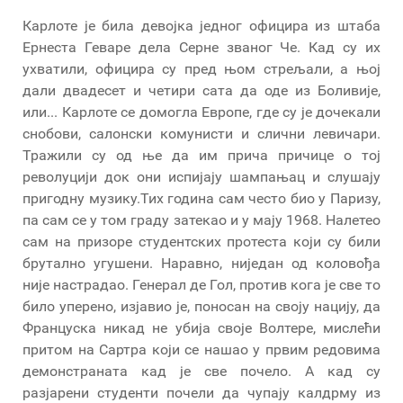
Карлоте је била девојка једног официра из штаба
Ернеста Геваре дела Серне званог Че. Кад су их
ухватили, официра су пред њом стрељали, а њој
дали двадесет и четири сата да оде из Боливије,
или... Карлоте се домогла Европе, где су је дочекали
снобови, салонски комунисти и слични левичари.
Тражили су од ње да им прича причице о тој
револуцији док они испијају шампањац и слушају
пригодну музику.Тих година сам често био у Паризу,
па сам се у том граду затекао и у мају 1968. Налетео
сам на призоре студентских протеста који су били
брутално угушени. Наравно, ниједан од коловођа
није настрадао. Генерал де Гол, против кога је све то
било уперено, изјавио је, поносан на своју нацију, да
Француска никад не убија своје Волтере, мислећи
притом на Сартра који се нашао у првим редовима
демонстраната кад је све почело. А кад су
разјарени студенти почели да чупају калдрму из