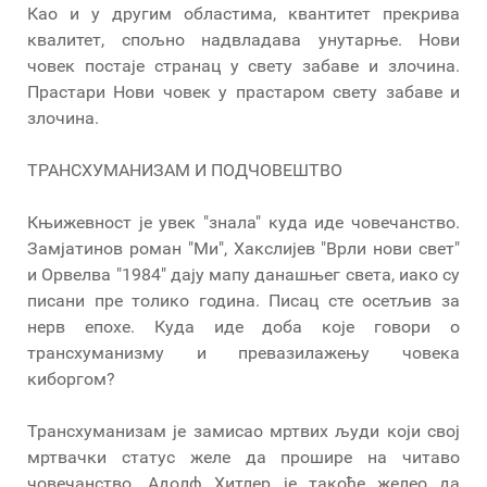
Као и у другим областима, квантитет прекрива
квалитет, спољно надвладава унутарње. Нови
човек постаје странац у свету забаве и злочина.
Прастари Нови човек у прастаром свету забаве и
злочина.
ТРАНСХУМАНИЗАМ И ПОДЧОВЕШТВО
Књижевност је увек "знала" куда иде човечанство.
Замјатинов роман "Ми", Хакслијев "Врли нови свет"
и Орвелва "1984" дају мапу данашњег света, иако су
писани пре толико година. Писац сте осетљив за
нерв епохе. Куда иде доба које говори о
трансхуманизму и превазилажењу човека
киборгом?
Трансхуманизам је замисао мртвих људи који свој
мртвачки статус желе да прошире на читаво
човечанство. Адолф Хитлер је такође желео да