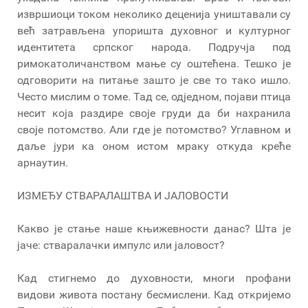
извршиоци током неколико деценија уништавали су
већ затрављена упоришта духовног и културног
идентитета српског народа. Подручја под
римокатоличанством мање су оштећена. Тешко је
одговорити на питање зашто је све то тако ишло.
Често мислим о томе. Тад се, одједном, појави птица
несит која раздире своје груди да би нахранила
своје потомство. Али где је потомство? Углавном и
даље јури ка оном истом мраку откуда креће
арнаутин.
ИЗМЕЂУ СТВАРАЛАШТВА И ЈАЛОВОСТИ
Какво је стање наше књижевности данас? Шта је
јаче: стваралачки импулс или јаловост?
Кад стигнемо до духовности, многи профани
видови живота постану бесмислени. Кад откријемо