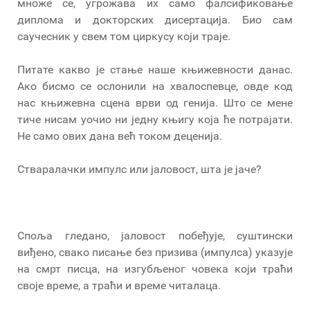
множе се, угрожава их само фалсификовање
диплома и докторских дисертација. Био сам
саучесник у свем том циркусу који траје.
Питате какво је стање наше књижевности данас.
Ако бисмо се ослонили на хвалоспевце, овде код
нас књижевна сцена врви од генија. Што се мене
тиче нисам уочио ни једну књигу која ће потрајати.
Не само ових дана већ током деценија.
Стваралачки импулс или јаловост, шта је јаче?
Споља гледано, јаловост побеђује, суштински
виђено, свако писање без призива (импулса) указује
на смрт писца, на изгубљеног човека који траћи
своје време, а траћи и време читалаца.