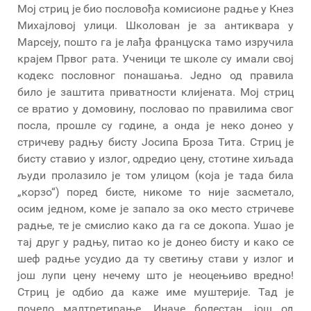
Мој стриц је био пословођа комисионе радње у Кнез
Михајловој улици. Школован је за антиквара у
Марсеју, пошто га је лађа француска тамо изручила
крајем Првог рата. Ученици те школе су имали свој
кодекс пословног понашања. Једно од правила
било је заштита приватности клијената. Мој стриц
се вратио у домовину, пословао по правилима свог
посла, прошле су године, а онда је неко донео у
стричеву радњу бисту Јосипа Броза Тита. Стриц је
бисту ставио у излог, одредио цену, стотине хиљада
људи пролазило је том улицом (која је тада била
„корзо“) поред бисте, никоме то није засметало,
осим једном, коме је запало за око место стричеве
радње, те је смислио како да га се докопа. Ушао је
тај друг у радњу, питао ко је донео бисту и како се
шеф радње усудио да ту светињу стави у излог и
још лупи цену нечему што је неоцењиво вредно!
Стриц је одбио да каже име муштерије. Тад је
почело малтретирање. Иначе болестан, још од