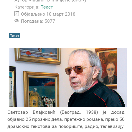
Категорија:
Текст
Објављено 18 март 2018
Погодака: 5877
Текст
Светозар Влајковић (Београд, 1938) је досад
објавио 25 прозних дела, претежно романа, преко 50
драмских текстова за позориште, радио, телевизију.