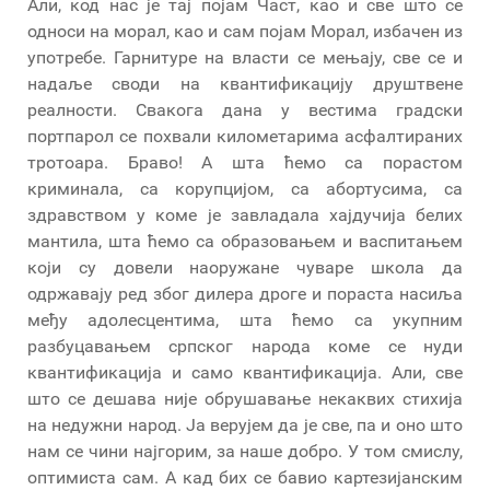
Али, код нас је тај појам Част, као и све што се
односи на морал, као и сам појам Морал, избачен из
употребе. Гарнитуре на власти се мењају, све се и
надаље своди на квантификацију друштвене
реалности. Свакога дана у вестима градски
портпарол се похвали километарима асфалтираних
тротоара. Браво! А шта ћемо са порастом
криминала, са корупцијом, са абортусима, са
здравством у коме је завладала хајдучија белих
мантила, шта ћемо са образовањем и васпитањем
који су довели наоружане чуваре школа да
одржавају ред због дилера дроге и пораста насиља
међу адолесцентима, шта ћемо са укупним
разбуцавањем српског народа коме се нуди
квантификација и само квантификација. Али, све
што се дешава није обрушавање некаквих стихија
на недужни народ. Ја верујем да је све, па и оно што
нам се чини најгорим, за наше добро. У том смислу,
оптимиста сам. А кад бих се бавио картезијанским