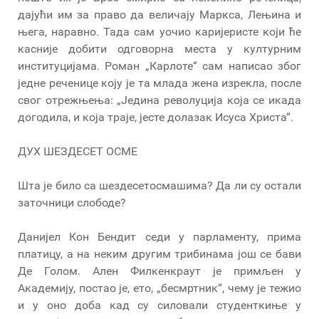
дајући им за право да величају Маркса, Лењина и
њега, наравно. Тада сам уочио каријеристе који ће
касније добити одговорна места у културним
институцијама. Роман „Карлоте“ сам написао због
једне реченице коју је та млада жена изрекла, после
свог отрежњења: „Једина револуција која се икада
догодила, и која траје, јесте долазак Исуса Христа“.
ДУХ ШЕЗДЕСЕТ ОСМЕ
Шта је било са шездесетосмашима? Да ли су остали
заточници слободе?
Данијел Кон Бендит седи у парламенту, прима
платицу, а на неким другим трибинама још се бави
Де Голом. Ален Филкенкраут је примљен у
Академију, постао је, ето, „бесмртник“, чему је тежио
и у оно доба кад су силовали студенткиње у