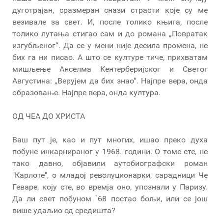
дуготрајан, сразмеран снази страсти које су ме
везивале за свет. И, после толико књига, после
толико лутања стигао сам и до романа „Повратак
изгубљеног“. Да се у мени није десила промена, не
бих га ни писао. А што се културе тиче, прихватам
мишљење Анселма Кентерберијског и Светог
Августина: „Верујем да бих знао“. Најпре вера, онда
образовање. Најпре вера, онда култура.
ОД ЧЕА ДО ХРИСТА
Ваш пут је, као и пут многих, ишао преко духа
побуне инкарнираног у 1968. години. О томе сте, не
тако давно, објавили аутобиографски роман
"Карлоте", о младој револуционарки, сарадници Че
Геваре, коју сте, во времја оно, упознали у Паризу.
Да ли свет побуном `68 постао бољи, или се још
више удаљио од средишта?