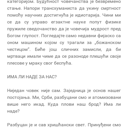
категоријом. Будућност човечанства је безвремено
стање. Напори трансхуманиста да укину смртност
помоћу научних достигнућа је идиотарија. Чини ми
се да су управо егзактне науке попут физике
пружиле сведочанство да је човечија мудрост пред
Богом глупост. Погледајте само недавни фијаско са
оном машином којом су трагали за „божанском
честицом“. Биће још сличних замисли, да би
мртваци имали чиме да се разоноде плешући своје
плесове у мраку свог беспућа.
ИМА ЛИ НАДЕ ЗА НАС?
Ниједан човек није сам. Заједница је основ нашег
постојања. Ми, Срби, разбуцани смо и атомизовани
више него икад. Куда плови наш брод? Има ли
наде?
Разбуцан је и сав хришћански свет. Принуђени смо