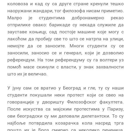
коловоза и кад су са друге стране кренули тешко
наоружани жандари, тог филозофа нисам приметио.
Малро је студентима добронамерно рекао
отприлике овако: барикаде су некада служиле да
зауставе коњицу, сад постоје машине које могу с
лакоћом да пробију све то што се натрпа на улици,
немојте да се заносите. Многи студенти су се
заносили, заносио се и генерал, који је дозволио
референдум. На том референдуму су га волтери уз
помоћ масе скинули с власти, у знак захвалности
што их је величао.
У јуну сам се вратио у Београд и гле, ту су наши
студенти покушали неки протест који се свео на
говоранције у дворишту Филозофског факултета.
После искуства са мајским протестима у Паризу,
ови београдски су ми деловали дилетантски. То су
најбоље потврдила козарачка кола насред трга
пошто их је Броз смирио са неколико реченица,