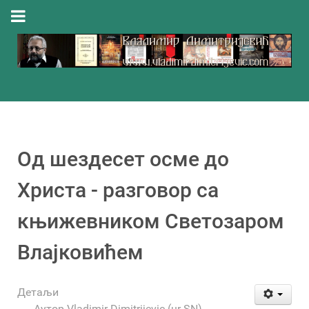
Од шездесет осме до
Христа - разговор са
књижевником Светозаром
Влајковићем
Детаљи
Аутор
Vladimir Dimitrijevic (ur-SN)