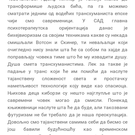
трансформише људска бића, па га можемо
сматрати једним од водећих трансхуманиста епохе
чији смо савременици. У САД главна
психотерапеутска оријентација данас је
бихејвиоризам са својим техникама какве су некада
смишљали Вотсон и Скинер, ти неваљалци који
очигледно нису знали шта ће са собом па хајде да
поправљају човека тиме што ће му извадити душу.
Душа смета трансхуманистима. Лек за такве је
падање у транс који ће им помоћи да наслуте
тајанствену сложеност света и простачку
наметљивост технологије коју виде као спасиоца.
Њихова деца киборзи су нешто најглупље што је
савремени човек могао да смисли. Понекад
књижевници наслуте шта ће да буде, али такозвани
футуризам не би требало да је наша преокупација.
Довољно смо тајанствени самима себи да бисмо се
још бавили будућношћу као временском