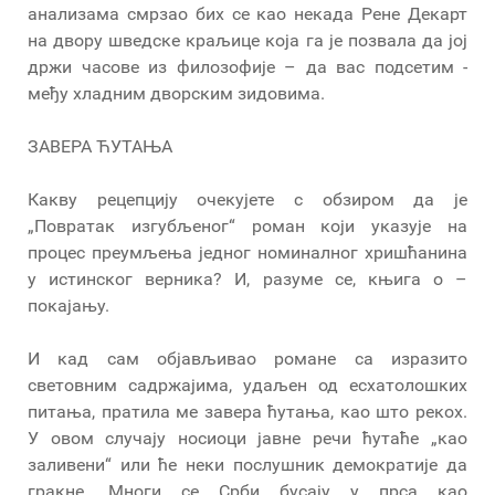
анализама смрзао бих се као некада Рене Декарт
на двору шведске краљице која га је позвала да јој
држи часове из филозофије – да вас подсетим -
међу хладним дворским зидовима.
ЗАВЕРА ЋУТАЊА
Какву рецепцију очекујете с обзиром да је
„Повратак изгубљеног“ роман који указује на
процес преумљења једног номиналног хришћанина
у истинског верника? И, разуме се, књига о –
покајању.
И кад сам објављивао романе са изразито
световним садржајима, удаљен од есхатолошких
питања, пратила ме завера ћутања, као што рекох.
У овом случају носиоци јавне речи ћутаће „као
заливени“ или ће неки послушник демократије да
гракне. Многи се Срби бусају у прса као