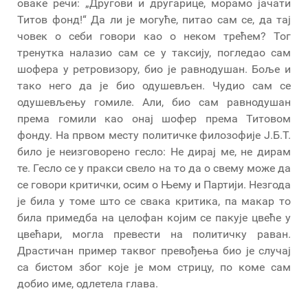
оваке речи: „Другови и другарице, морамо јачати
Титов фонд!“ Да ли је могуће, питао сам се, да тај
човек о себи говори као о неком трећем? Тог
тренутка налазио сам се у таксију, погледао сам
шофера у ретровизору, био је равнодушан. Боље и
тако него да је био одушевљен. Чудио сам се
одушевљењу гомиле. Али, био сам равнодушан
према гомили као онај шофер према Титовом
фонду. На првом месту политичке филозофије Ј.Б.Т.
било је неизговорено гесло: Не дирај ме, не дирам
те. Гесло се у пракси свело на то да о свему може да
се говори критички, осим о Њему и Партији. Незгода
је била у томе што се свака критика, па макар то
била примедба на целофан којим се пакује цвеће у
цвећари, могла превести на политичку раван.
Драстичан пример таквог превођења био је случај
са бистом због које је мом стрицу, по коме сам
добио име, одлетела глава.