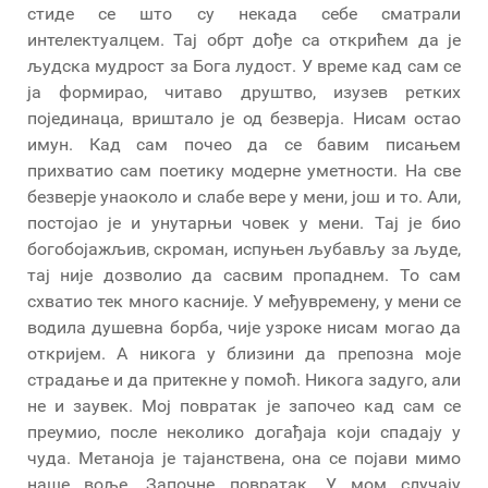
стиде се што су некада себе сматрали
интелектуалцем. Тај обрт дође са открићем да је
људска мудрост за Бога лудост. У време кад сам се
ја формирао, читаво друштво, изузев ретких
појединаца, вриштало је од безверја. Нисам остао
имун. Кад сам почео да се бавим писањем
прихватио сам поетику модерне уметности. На све
безверје унаоколо и слабе вере у мени, још и то. Али,
постојао је и унутарњи човек у мени. Тај је био
богобојажљив, скроман, испуњен љубављу за људе,
тај није дозволио да сасвим пропаднем. То сам
схватио тек много касније. У међувремену, у мени се
водила душевна борба, чије узроке нисам могао да
откријем. А никога у близини да препозна моје
страдање и да притекне у помоћ. Никога задуго, али
не и заувек. Мој повратак је започео кад сам се
преумио, после неколико догађаја који спадају у
чуда. Метаноја је тајанствена, она се појави мимо
наше воље. Започне повратак. У мом случају