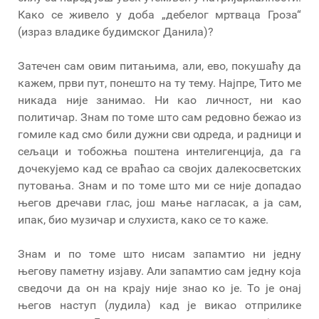
Како се живело у доба „дебелог мртваца Гроза“
(израз владике будимског Данила)?
Затечен сам овим питањима, али, ево, покушаћу да
кажем, први пут, понешто на ту тему. Најпре, Тито ме
никада није занимао. Ни као личност, ни као
политичар. Знам по томе што сам редовно бежао из
гомиле кад смо били дужни сви одреда, и радници и
сељаци и тобожња поштена интелигенција, да га
дочекујемо кад се враћао са својих далекосветских
путовања. Знам и по томе што ми се није допадао
његов дречави глас, још мање нагласак, а ја сам,
ипак, био музичар и слухиста, како се то каже.
Знам и по томе што нисам запамтио ни једну
његову паметну изјаву. Али запамтио сам једну која
сведочи да он на крају није знао ко је. То је онај
његов наступ (лудила) кад је викао отприлике