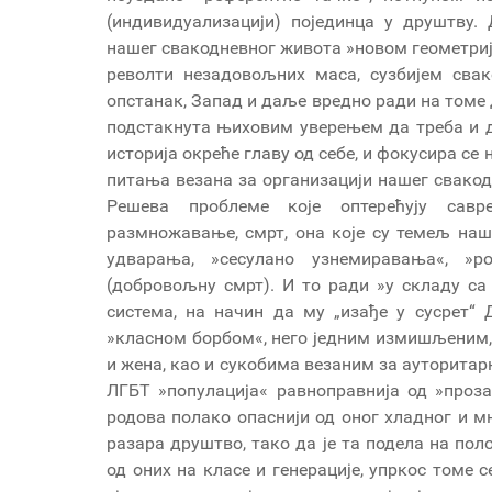
(индивидуализацији) појединца у друштву.
нашег свакодневног живота »новом геометријо
револти незадовољних маса, сузбијем сва
опстанак, Запад и даље вредно ради на томе д
подстакнута њиховим уверењем да треба и да
историја окреће главу од себе, и фокусира се
питања везана за организацији нашег свакод
Решева проблеме које оптерећују савр
размножавање, смрт, она које су темељ наше
удварања, »сесулано узнемиравања«, »р
(добровољну смрт). И то ради »у складу са
система, на начин да му „изађе у сусрет“
»класном борбом«, него једним измишљеним
и жена, као и сукобима везаним за ауторитар
ЛГБТ »популација« равноправнија од »проз
родова полако опаснији од оног хладног и м
разара друштво, тако да је та подела на пол
од оних на класе и генерације, упркос томе