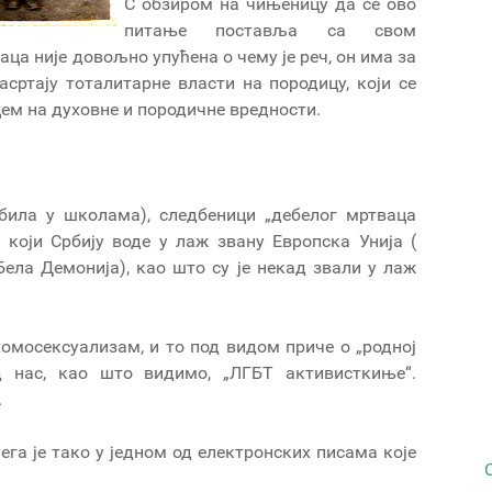
С обзиром на чињеницу да се ово
питање поставља са свом
ца није довољно упућена о чему је реч, он има за
сртају тоталитарне власти на породицу, који се
м на духовне и породичне вредности.
 била у школама), следбеници „дебелог мртваца
, који Србију воде у лаж звану Европска Унија (
Бела Демонија), као што су је некад звали у лаж
омосексуализам, и то под видом приче о „родној
од нас, као што видимо, „ЛГБТ активисткиње“.
.
чега је тако у једном од електронских писама које