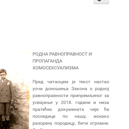
РОДНА РАВНОПРАВНОСТ И
ПРОПАГАНДА
ХОМОСЕКСУАЛИЗМА
Пред читаоцем је текст настао
уочи доношења Закона о родној
равноправности припремљеног за
усвајање у 2018. години и низа
пратећих докумената чије ће
последице по нашу, ионако
разорену породицу, бити огромне.