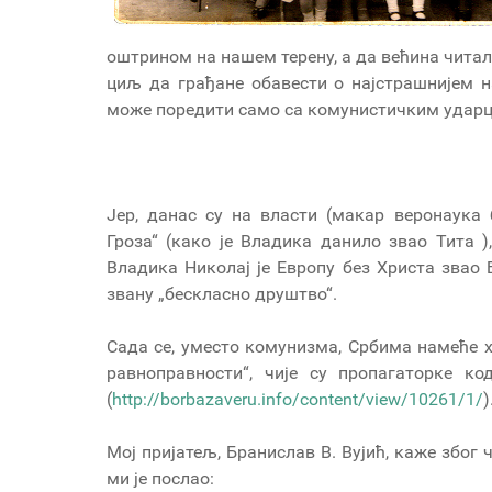
оштрином на нашем терену, а да већина читала
циљ да грађане обавести о најстрашнијем на
може поредити само са комунистичким ударце
Јер, данас су на власти (макар веронаука
Гроза“ (како је Владика данило звао Тита )
Владика Николај је Европу без Христа звао 
звану „бескласно друштво“.
Сада се, уместо комунизма, Србима намеће х
равноправности“, чије су пропагаторке к
(
http://borbazaveru.info/content/view/10261/1/
)
Мој пријатељ, Бранислав В. Вујић, каже због 
ми је послао: