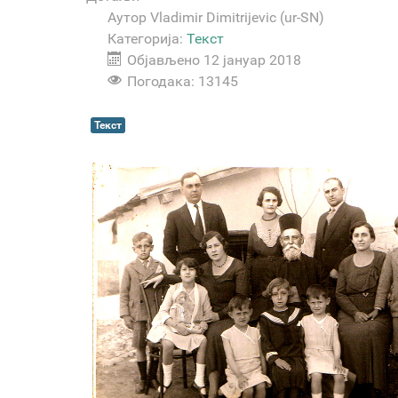
Аутор
Vladimir Dimitrijevic (ur-SN)
Категорија:
Текст
Објављено 12 јануар 2018
Погодака: 13145
Текст