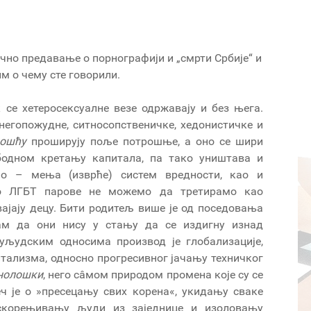
ично предавање о порнографији и „смрти Србије“ и
м о чему сте говорили.
к се хетеросексуалне везе одржавају и без њега.
негопожудне, ситносопственичке, хедонистичке и
ошћу
проширују поље потрошње, а оно се шири
бодном кретању капитала, па тако уништава и
но – мења (изврће) систем вредности, као и
ато ЛГБТ парове не можемо да третирамо као
ајају децу. Бити родитељ више је од поседовања
сам да они нису у стању да се издигну изнад
уљудским односима производ је глобализације,
итализма, односно прогресивног јачању техничког
нолошки
, него сâмом природом промена које су се
ч је о »пресецању свих корена«, укидању сваке
искорењивању људи из заједнице и изоловању