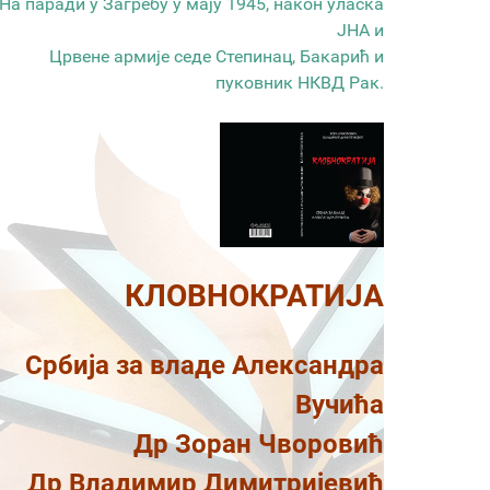
На паради у Загребу у мају 1945, након уласка
ЈНА и
Црвене армије седе Степинац, Бакарић и
пуковник НКВД Рак.
КЛОВНОКРАТИЈА
Србија за владе Александра
Вучића
Др Зоран Чворовић
Др Владимир Димитријевић