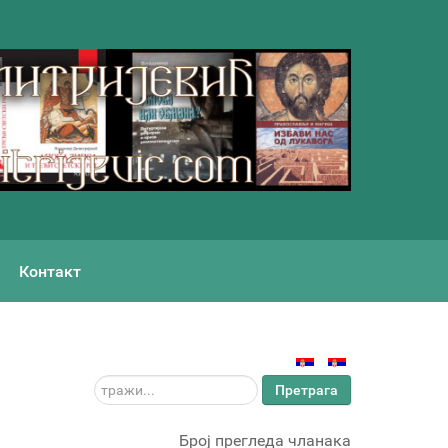
Контакт
тражи...
Претрага
Број прегледа чланака