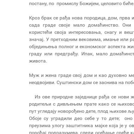
постану, по промислу Божијем, целовито биће
Кроз брак се рађа нова породица, дом, прва
сада граде своје мало домаћинство. Они 
користећи своја интересовања, снагу и веш
значај. У претходним вековима, имање или р
обједињења полног и економског аспекта живо
граду или предграђу. Ипак, мало домаћин
живота.
Муж и жена граде свој дом и као духовно мес
неодвојиви. Суштински дом се заснива на поб
Из ове природне заједнице рађа се нови ж
родитељи с дивљењем прате како се њихово 
пут угледају новорођено дете, плод њихове љ
Обоје су уградили део себе у то дете; оно
преузима улогу заштитника мајке која је у 
порођај подразумева, следи осећање среће к