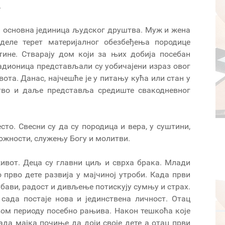
.
 и основна јединица људског друштва. Муж и жена
деле терет материјалног обезбеђења породице
тине. Стварају дом који за њих добија посебан
адионица представљали су уобичајени израз овог
та. Данас, најчешће је у питању кућа или стан у
ство и даље представља средиште свакодневног
то. Свесни су да су породица и вера, у суштини,
ожности, служењу Богу и молитви.
ивот. Деца су главни циљ и сврха брака. Млади
прво дете развија у мајчиној утроби. Када први
убави, радост и дивљење потискују сумњу и страх.
 сада постаје нова и јединствена личност. Отац
овом периоду посебно рањива. Након тешкоћа које
ада мајка почиње да доји своје дете а отац први