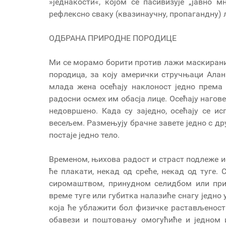
»једнакости«, којом се пасивизује „јавно
рефлексно сваку (квазинаучну, пропагандну) ла
ОДБРАНА ПРИРОДНЕ ПОРОДИЦЕ
Ми се морамо борити против лажи маскираних
породица, за коју амерички стручњаци Алан
млада жена осећају наклоност једно према 
радосни осмех им обасја лице. Осећају нагове
недовршено. Када су заједно, осећају се и
весељем. Размењују брачне завете једно с дру
постаје једно тело.
Временом, њихова радост и страст подлеже и
ће плакати, некад од среће, некад од туге.
сиромаштвом, принудном селидбом или при
време туге или губитка налазиће снагу једно 
која ће ублажити бол физичке растављености
обавези и поштовању омогућиће и једном и