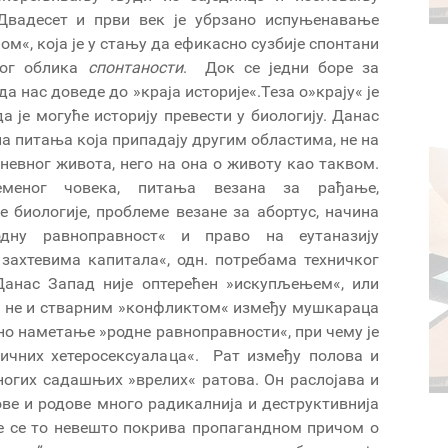
 Двадесет и први век је убрзано испуњенавање
м«, која је у стању да ефикасно сузбије спонтани
ког облика
спонтаности
. Док се једни боре за
а нас доведе до »краја историје«.Теза о»крају« је
 је могуће историју превести у биологију. Данас
 на питања која припадају другим областима, не на
невног живота, него на она о животу као таквом.
еменог човека, питања везана за рађање,
 биологије, проблеме везане за абортус, начина
одну равноправност« и право на еутаназију
 захтевима капитала«, одн. потребама техничког
 Данас Запад није оптерећен »искупљењем«, или
, не и стварним »конфликтом« између мушкараца
но наметање »родне равноправности«, при чему је
аичних хетеросексуалаца«. Рат између полова и
ногих садашњих »врелих« ратова. Он раслојава и
ове и родове много радикалнија и деструктивнија
 се се то невешто покрива пропагандном причом о