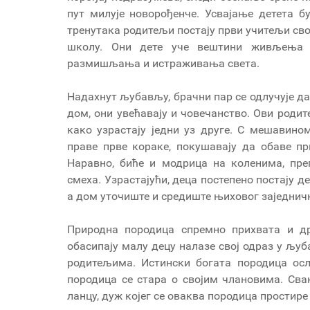
пут милује новорођенче. Усвајање детета 
тренутака родитељи постају први учитељи сво
школу. Они дете уче вештини живљења и
размишљања и истраживања света.
Надахнут љубављу, брачни пар се одлучује да 
дом, они увећавају и човечанство. Ови родит
како узрастају једни уз друге. С мешавин
праве прве кораке, покушавају да обаве пр
Наравно, биће и модрица на коленима, пре
смеха. Узрастајући, деца постепено постају д
а дом уточиште и средиште њиховог заједнич
Природна породица спремно прихвата и д
обасипају малу децу налазе свој одраз у љуб
родитељима. Истински богата породица осл
породица се стара о својим члановима. Сва
ланцу, дуж којег се оваква породица простире