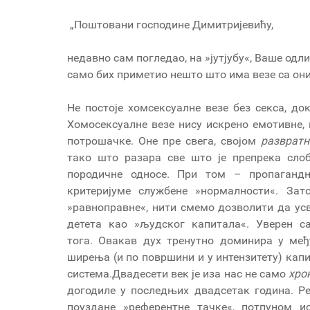
„Поштовани господине Димитријевићу,
недавно сам погледао, на »јутјубу«, Ваше одл
само бих приметио нешто што има везе са они
Не постоје хомсексуалне везе без секса, до
Хомосексуалне везе нису искрено емотивне, 
потрошачке. Оне пре свега, својом
разврат
н
тако што разара све што је препрека сло
породичне односе. При том – пропаганд
критеријуме службене »нормалности«. З
»равноправне«, нити смемо дозволити да усв
детета као »људског капитала«. Уверен 
тога. Овакав дух тренутно доминира у међ
ширења (и по површини и у интензитету) кап
система.Двадесети век је иза нас не само
хро
догодиле у последњих двадсетак година. Ре
поуздане »референтне тачке«, потпуном 