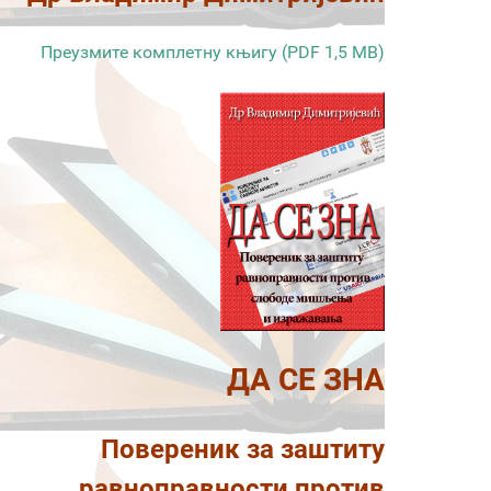
Преузмите комплетну књигу (PDF 1,5 MB)
ДА СЕ ЗНА
Повереник за заштиту
равноправности против