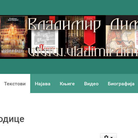
Текстови
Најава
Књиге
Видео
Биографија
одице