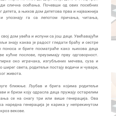
буди слична осећања. Почевши од ових посебних
г детета, а њихов дом дететова прва и најважнија
 упознају га са лепотом причања, читања,
свој дом увећа и испуни са још деце. Увећавајући
ељи знају каква је радост гледати браћу и сестре
ом поноса и бриге посматраће како њихова деца
ве кућне послове, преузимају прву одговорност.
пирке око играчака, изгубљених мечева, суза и
ео ширег света, родитељи постају водичи и чувари,
ког живота.
руге ближње. Љубав и брига којима родитељи
ави и бризи коју одрасла деца пружају остарелим
ања се на снагу три или више генерација. Ова
ка наредна генерација је карика у непрекинутом
 кроз векове.