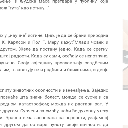
 мњење“ и људска маса претвара у публику која
ж "гута" као истину...“
 у „научне“ истине. Циљ је да се брани природна
 К. Карлсон и Пол Т. Меру кажу:“Млади човек и
другом. Желе да постану једно. Када се сретну,
штај радости. Када су сами, осећају се непотпуно,
спуњено. Своју заједницу прослављају свадбеним
гим, а заветују се и родбини и ближњима, и двоје
спиту животних околности и изненађења. Заједно
 Спознаће шта значи болест, можда се суоче и са
родном катастрофом; можда их растави рат. У
у другом. Суочени са смрћу, наћи ће духовну утеху
. Брачна веза заснована на верности, узајамној
 другом да остваре пуноту своје личности, да