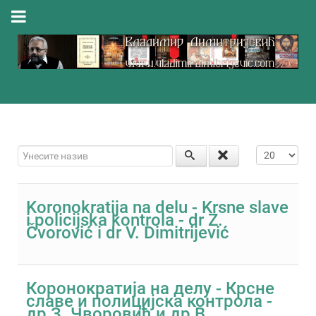
Унесите назив
Приказ #
Koronokratija na delu - Krsne slave
i policijska kontrola - dr Z.
Čvorović i dr V. Dimitrijević
Коронократија на делу - Крсне
славе и полицијска контрола -
др З. Чворовић и др В.