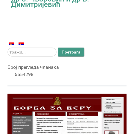
Димитријевић
тражи...
Претрага
Број прегледа чланака
5554298