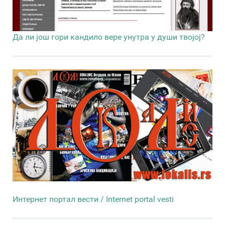
Да ли још гори кандило вере унутра у души твојој?
Интернет портал вести / Internet portal vesti