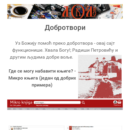
Добротвори
Уз Божију помоћ преко добротвора - овај сајт
функционише. Хвала Богу!; Радиши Петровићу и
другим људима добре воље.
Где се могу набавити књиге? -
Микро књига (један од добрих
примера)